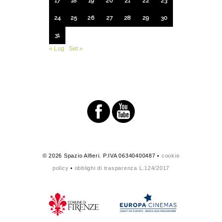
17
18
19
20
21
22
23
24
25
26
27
28
29
30
31
« Lug
Set »
© 2026 Spazio Alfieri. P.IVA 06340400487 •
cookie
policy
•
obblighi di trasparenza L.124/2017