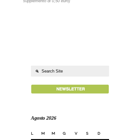
supplemento di 0,50 euro)
Agosto 2026
L
M
M
G
V
S
D