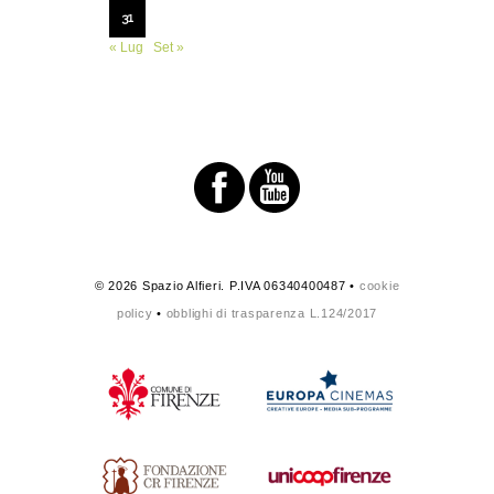
31
« Lug
Set »
© 2026 Spazio Alfieri. P.IVA 06340400487 •
cookie
policy
•
obblighi di trasparenza L.124/2017