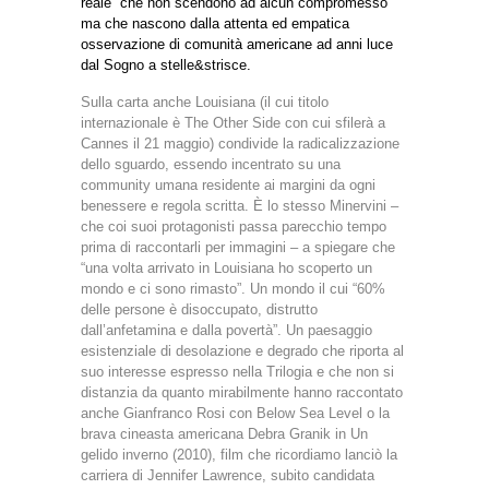
reale” che non scendono ad alcun compromesso
ma che nascono dalla attenta ed empatica
osservazione di comunità americane ad anni luce
dal Sogno a stelle&strisce.
Sulla carta anche Louisiana (il cui titolo
internazionale è The Other Side con cui sfilerà a
Cannes il 21 maggio) condivide la radicalizzazione
dello sguardo, essendo incentrato su una
community umana residente ai margini da ogni
benessere e regola scritta. È lo stesso Minervini –
che coi suoi protagonisti passa parecchio tempo
prima di raccontarli per immagini – a spiegare che
“una volta arrivato in Louisiana ho scoperto un
mondo e ci sono rimasto”. Un mondo il cui “60%
delle persone è disoccupato, distrutto
dall’anfetamina e dalla povertà”. Un paesaggio
esistenziale di desolazione e degrado che riporta al
suo interesse espresso nella Trilogia e che non si
distanzia da quanto mirabilmente hanno raccontato
anche Gianfranco Rosi con Below Sea Level o la
brava cineasta americana Debra Granik in Un
gelido inverno (2010), film che ricordiamo lanciò la
carriera di Jennifer Lawrence, subito candidata