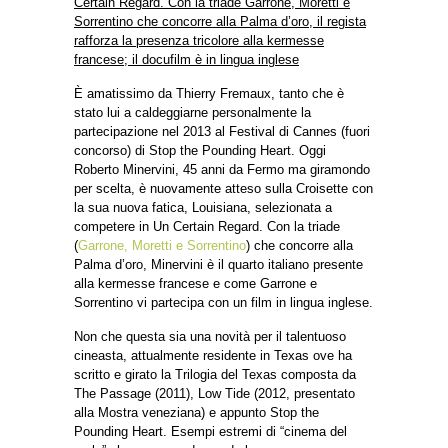
Certain Regard. Con la triade Garrone, Moretti e
Sorrentino che concorre alla Palma d’oro, il regista
rafforza la presenza tricolore alla kermesse
francese; il docufilm è in lingua inglese
È amatissimo da Thierry Fremaux, tanto che è
stato lui a caldeggiarne personalmente la
partecipazione nel 2013 al Festival di Cannes (fuori
concorso) di Stop the Pounding Heart. Oggi
Roberto Minervini, 45 anni da Fermo ma giramondo
per scelta, è nuovamente atteso sulla Croisette con
la sua nuova fatica, Louisiana, selezionata a
competere in Un Certain Regard. Con la triade
(
Garrone, Moretti e Sorrentino
) che concorre alla
Palma d’oro, Minervini è il quarto italiano presente
alla kermesse francese e come Garrone e
Sorrentino vi partecipa con un film in lingua inglese.
Non che questa sia una novità per il talentuoso
cineasta, attualmente residente in Texas ove ha
scritto e girato la Trilogia del Texas composta da
The Passage (2011), Low Tide (2012, presentato
alla Mostra veneziana) e appunto Stop the
Pounding Heart. Esempi estremi di “cinema del