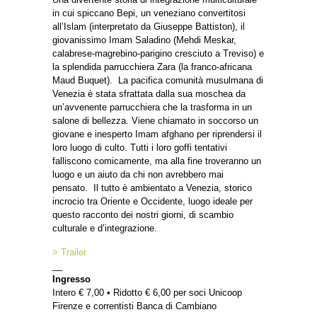
in cui spiccano Bepi, un veneziano convertitosi
all’Islam (interpretato da Giuseppe Battiston), il
giovanissimo Imam Saladino (Mehdi Meskar,
calabrese-magrebino-parigino cresciuto a Treviso) e
la splendida parrucchiera Zara (la franco-africana
Maud Buquet). La pacifica comunità musulmana di
Venezia è stata sfrattata dalla sua moschea da
un’avvenente parrucchiera che la trasforma in un
salone di bellezza. Viene chiamato in soccorso un
giovane e inesperto Imam afghano per riprendersi il
loro luogo di culto. Tutti i loro goffi tentativi
falliscono comicamente, ma alla fine troveranno un
luogo e un aiuto da chi non avrebbero mai
pensato. Il tutto è ambientato a Venezia, storico
incrocio tra Oriente e Occidente, luogo ideale per
questo racconto dei nostri giorni, di scambio
culturale e d’integrazione.
> Trailer
__
Ingresso
Intero € 7,00 • Ridotto € 6,00 per soci Unicoop
Firenze e correntisti Banca di Cambiano