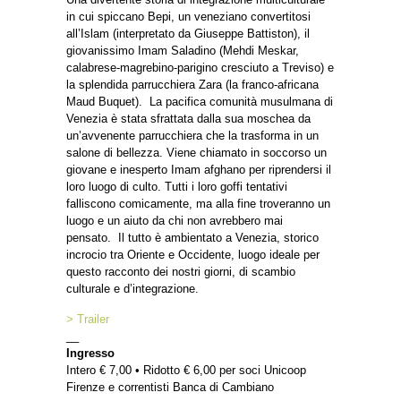
in cui spiccano Bepi, un veneziano convertitosi
all’Islam (interpretato da Giuseppe Battiston), il
giovanissimo Imam Saladino (Mehdi Meskar,
calabrese-magrebino-parigino cresciuto a Treviso) e
la splendida parrucchiera Zara (la franco-africana
Maud Buquet). La pacifica comunità musulmana di
Venezia è stata sfrattata dalla sua moschea da
un’avvenente parrucchiera che la trasforma in un
salone di bellezza. Viene chiamato in soccorso un
giovane e inesperto Imam afghano per riprendersi il
loro luogo di culto. Tutti i loro goffi tentativi
falliscono comicamente, ma alla fine troveranno un
luogo e un aiuto da chi non avrebbero mai
pensato. Il tutto è ambientato a Venezia, storico
incrocio tra Oriente e Occidente, luogo ideale per
questo racconto dei nostri giorni, di scambio
culturale e d’integrazione.
> Trailer
__
Ingresso
Intero € 7,00 • Ridotto € 6,00 per soci Unicoop
Firenze e correntisti Banca di Cambiano