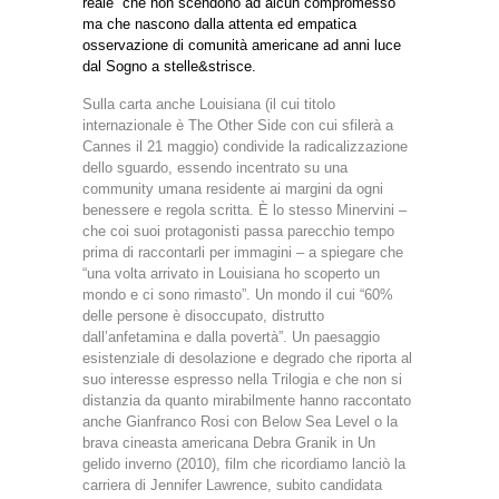
reale” che non scendono ad alcun compromesso
ma che nascono dalla attenta ed empatica
osservazione di comunità americane ad anni luce
dal Sogno a stelle&strisce.
Sulla carta anche Louisiana (il cui titolo
internazionale è The Other Side con cui sfilerà a
Cannes il 21 maggio) condivide la radicalizzazione
dello sguardo, essendo incentrato su una
community umana residente ai margini da ogni
benessere e regola scritta. È lo stesso Minervini –
che coi suoi protagonisti passa parecchio tempo
prima di raccontarli per immagini – a spiegare che
“una volta arrivato in Louisiana ho scoperto un
mondo e ci sono rimasto”. Un mondo il cui “60%
delle persone è disoccupato, distrutto
dall’anfetamina e dalla povertà”. Un paesaggio
esistenziale di desolazione e degrado che riporta al
suo interesse espresso nella Trilogia e che non si
distanzia da quanto mirabilmente hanno raccontato
anche Gianfranco Rosi con Below Sea Level o la
brava cineasta americana Debra Granik in Un
gelido inverno (2010), film che ricordiamo lanciò la
carriera di Jennifer Lawrence, subito candidata