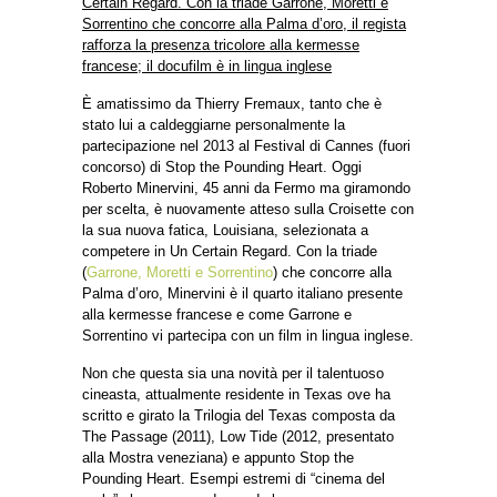
Certain Regard. Con la triade Garrone, Moretti e
Sorrentino che concorre alla Palma d’oro, il regista
rafforza la presenza tricolore alla kermesse
francese; il docufilm è in lingua inglese
È amatissimo da Thierry Fremaux, tanto che è
stato lui a caldeggiarne personalmente la
partecipazione nel 2013 al Festival di Cannes (fuori
concorso) di Stop the Pounding Heart. Oggi
Roberto Minervini, 45 anni da Fermo ma giramondo
per scelta, è nuovamente atteso sulla Croisette con
la sua nuova fatica, Louisiana, selezionata a
competere in Un Certain Regard. Con la triade
(
Garrone, Moretti e Sorrentino
) che concorre alla
Palma d’oro, Minervini è il quarto italiano presente
alla kermesse francese e come Garrone e
Sorrentino vi partecipa con un film in lingua inglese.
Non che questa sia una novità per il talentuoso
cineasta, attualmente residente in Texas ove ha
scritto e girato la Trilogia del Texas composta da
The Passage (2011), Low Tide (2012, presentato
alla Mostra veneziana) e appunto Stop the
Pounding Heart. Esempi estremi di “cinema del