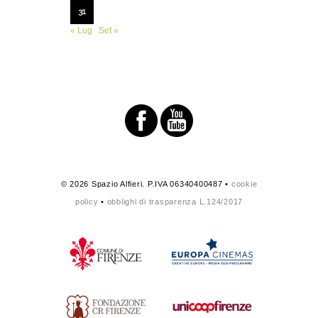
31
« Lug
Set »
© 2026 Spazio Alfieri. P.IVA 06340400487 •
cookie
policy
•
obblighi di trasparenza L.124/2017