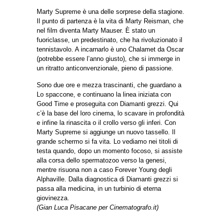
Marty Supreme è una delle sorprese della stagione.
Il punto di partenza è la vita di Marty Reisman, che
nel film diventa Marty Mauser. È stato un
fuoriclasse, un predestinato, che ha rivoluzionato il
tennistavolo. A incarnarlo è uno Chalamet da Oscar
(potrebbe essere l’anno giusto), che si immerge in
un ritratto anticonvenzionale, pieno di passione.
Sono due ore e mezza trascinanti, che guardano a
Lo spaccone, e continuano la linea iniziata con
Good Time e proseguita con Diamanti grezzi. Qui
c’è la base del loro cinema, lo scavare in profondità
e infine la rinascita o il crollo verso gli inferi. Con
Marty Supreme si aggiunge un nuovo tassello. Il
grande schermo si fa vita. Lo vediamo nei titoli di
testa quando, dopo un momento focoso, si assiste
alla corsa dello spermatozoo verso la genesi,
mentre risuona non a caso Forever Young degli
Alphaville. Dalla diagnostica di Diamanti grezzi si
passa alla medicina, in un turbinio di eterna
giovinezza.
(Gian Luca Pisacane per Cinematografo.it)