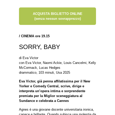
ACQUISTA BIGLIETTO ONLINE
(senza nessun sovrapprezzo)
/
CINEMA ore 19.15
SORRY, BABY
di Eva Victor
con Eva Victor, Naomi Ackie, Louis Cancelmi, Kelly
McCormack, Lucas Hedges
drammatico, 103 minuti, Usa 2025
Eva Victor, già penna affilatissima per il New
Yorker e Comedy Central, scrive, dirige e
interpreta un’opera intima e sorprendente
premiata per la Miglior sceneggiatura al
Sundance e celebrata a Cannes
Agnes è una giovane docente universitaria ironica,
capace e brillante. Quando subisce una molestia da