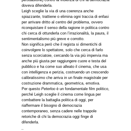
doveva difenderla.
Leigh sceglie la via di una coerenza anche
spiazzante, trattiene o elimina ogni traccia di enfasi
per arrivare dritto al centro del problema, ovvero
riconquistare il senso della ragione in politica contro
chi cerca di ottunderla con l’irrazionalità, la paura, il
sentimentalismo più greve e corrotto.
Non significa però che il regista si dimentichi di
coinvolgere lo spettatore, solo che cerca di farlo
senza scorciatoie, cercando la via più impervia ma
anche più giusta per raggiungere cuore e testa del
pubblico e ha come suo alleato il cinema, che usa
con intelligenza e perizia, costruendo un crescendo
calibratissimo che arriva in un finale magistrale per
costruzione drammatica, geometrica, emotiva.
Per questo
Peterloo
è un fondamentale film politico,
perché Leigh sceglie il cinema come lingua per
combattere la battaglia politica di oggi, per
riaffermare il bisogno di democrazia
contemporaneo, senza cadere nelle trappole
retoriche di chi la democrazia oggi finge di
difenderla.
_