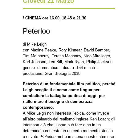
Giovedì 21 Marzo
/ CINEMA ore 16.00, 18.45 e 21.30
Peterloo
di Mike Leigh
con Maxine Peake, Rory Kinnear, David Bamber,
Tim McInnerny, Teresa Mahoney, Nico Mirallegro,
Karl Johnson, Leo Bill, Mark Ryan, Philip Jackson
genere: drammatico – durata: 154 minuti –
produzione: Gran Bretagna 2018
Peterloo è un fondamentale film politico, perché
Leigh sceglie il cinema come lingua per
combattere la battaglia politica di oggi, per
riaffermare il bisogno di democrazia
contemporaneo.
A Mike Leigh non interessa l’epica, come invece
all’altro baluardo del realismo inglese Ken Loach; gli
interessa ciò che l’uomo può fare o no in un
determinato contesto, in un certo momento storico
o privato.
Peterloo
mette in scena questo interesse