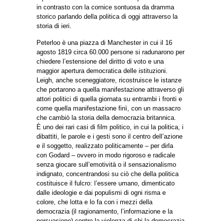
in contrasto con la cornice sontuosa da dramma
storico parlando della politica di oggi attraverso la
storia di ieri.
Peterloo è una piazza di Manchester in cui il 16
agosto 1819 circa 60.000 persone si radunarono per
chiedere l’estensione del diritto di voto e una
maggior apertura democratica delle istituzioni.
Leigh, anche sceneggiatore, ricostruisce le istanze
che portarono a quella manifestazione attraverso gli
attori politici di quella giornata su entrambi i fronti e
come quella manifestazione finì, con un massacro
che cambiò la storia della democrazia britannica.
È uno dei rari casi di film politico, in cui la politica, i
dibattiti, le parole e i gesti sono il centro dell’azione
e il soggetto, realizzato politicamente – per dirla
con Godard – ovvero in modo rigoroso e radicale
senza giocare sull’emotività o il sensazionalismo
indignato, concentrandosi su ciò che della politica
costituisce il fulcro: l’essere umano, dimenticato
dalle ideologie e dai populismi di ogni risma e
colore, che lotta e lo fa con i mezzi della
democrazia (il ragionamento, l’informazione e la
persuasione) contro la violenza di chi la democrazia