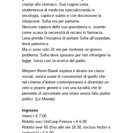
crampi allo stomaco. Sua cugina Lena,
studentessa di medicina specializzanda in
oncologia, capisce subito e con discrezione la
situazione: Sofia sta per partorire.
Nessuno sapeva della sua gravidanza e, usando
come scusa la necessità di recarsi in farmacia,
Lena prende l’iniziativa di portare Sofia all’ospedale,
dove partorisce.
Ma ci sono solo 24 ore per risolvere un grosso
problema: Sofia deve sposarsi per non infrangere la
legge. Inizia così la ricerca del padre…
Meryem Benm’Barek esplora il divario tra classi
sociali, senza usare le convenzioni di quello che
nel cinema d’autore contemporaneo è diventato un
vero e proprio genere e con una lucidità che le
permette di raccontare una storia senza falsi pudori
politici. (Le Monde)
_
Ingresso
Intero • € 7,00
Ridotto soci UniCoop Firenze • € 6,00
Ridotto over 65 (fino alle ore 18.30, esclusi festivi e
prefestivi) • € 6,00