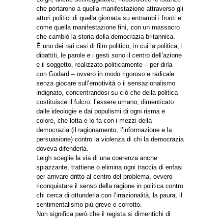
che portarono a quella manifestazione attraverso gli
attori politici di quella giornata su entrambi i fronti e
come quella manifestazione finì, con un massacro
che cambiò la storia della democrazia britannica.
È uno dei rari casi di film politico, in cui la politica, i
dibattiti, le parole e i gesti sono il centro dell’azione
e il soggetto, realizzato politicamente – per dirla
con Godard – ovvero in modo rigoroso e radicale
senza giocare sull’emotività o il sensazionalismo
indignato, concentrandosi su ciò che della politica
costituisce il fulcro: l’essere umano, dimenticato
dalle ideologie e dai populismi di ogni risma e
colore, che lotta e lo fa con i mezzi della
democrazia (il ragionamento, l’informazione e la
persuasione) contro la violenza di chi la democrazia
doveva difenderla.
Leigh sceglie la via di una coerenza anche
spiazzante, trattiene o elimina ogni traccia di enfasi
per arrivare dritto al centro del problema, ovvero
riconquistare il senso della ragione in politica contro
chi cerca di ottunderla con l’irrazionalità, la paura, il
sentimentalismo più greve e corrotto.
Non significa però che il regista si dimentichi di