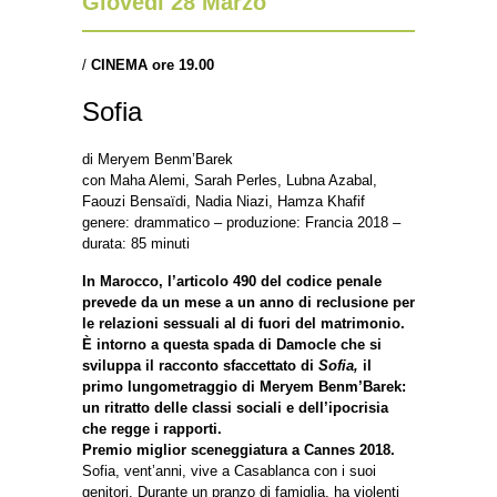
Giovedì 28 Marzo
/
CINEMA ore 19.00
Sofia
di Meryem Benm’Barek
con Maha Alemi, Sarah Perles, Lubna Azabal,
Faouzi Bensaïdi, Nadia Niazi, Hamza Khafif
genere: drammatico – produzione: Francia 2018 –
durata: 85 minuti
In Marocco, l’articolo 490 del codice penale
prevede da un mese a un anno di reclusione per
le relazioni sessuali al di fuori del matrimonio.
È intorno a questa spada di Damocle che si
sviluppa il racconto sfaccettato di
Sofia,
il
primo lungometraggio di Meryem Benm’Barek:
un ritratto delle classi sociali e dell’ipocrisia
che regge i rapporti.
Premio miglior sceneggiatura a Cannes 2018.
Sofia, vent’anni, vive a Casablanca con i suoi
genitori. Durante un pranzo di famiglia, ha violenti