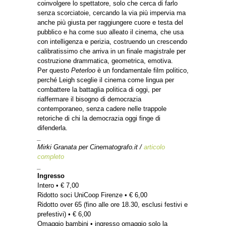
coinvolgere lo spettatore, solo che cerca di farlo
senza scorciatoie, cercando la via più impervia ma
anche più giusta per raggiungere cuore e testa del
pubblico e ha come suo alleato il cinema, che usa
con intelligenza e perizia, costruendo un crescendo
calibratissimo che arriva in un finale magistrale per
costruzione drammatica, geometrica, emotiva.
Per questo
Peterloo
è un fondamentale film politico,
perché Leigh sceglie il cinema come lingua per
combattere la battaglia politica di oggi, per
riaffermare il bisogno di democrazia
contemporaneo, senza cadere nelle trappole
retoriche di chi la democrazia oggi finge di
difenderla.
_
Mirki Granata per Cinematografo.it /
articolo
completo
_
Ingresso
Intero • € 7,00
Ridotto soci UniCoop Firenze • € 6,00
Ridotto over 65 (fino alle ore 18.30, esclusi festivi e
prefestivi) • € 6,00
Omaggio bambini • ingresso omaggio solo la