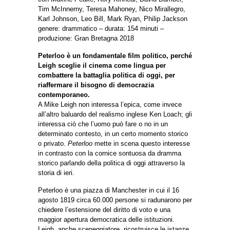
Tim McInnerny, Teresa Mahoney, Nico Mirallegro,
Karl Johnson, Leo Bill, Mark Ryan, Philip Jackson
genere: drammatico – durata: 154 minuti –
produzione: Gran Bretagna 2018
Peterloo è un fondamentale film politico, perché
Leigh sceglie il cinema come lingua per
combattere la battaglia politica di oggi, per
riaffermare il bisogno di democrazia
contemporaneo.
A Mike Leigh non interessa l’epica, come invece
all’altro baluardo del realismo inglese Ken Loach; gli
interessa ciò che l’uomo può fare o no in un
determinato contesto, in un certo momento storico
o privato.
Peterloo
mette in scena questo interesse
in contrasto con la cornice sontuosa da dramma
storico parlando della politica di oggi attraverso la
storia di ieri.
Peterloo è una piazza di Manchester in cui il 16
agosto 1819 circa 60.000 persone si radunarono per
chiedere l’estensione del diritto di voto e una
maggior apertura democratica delle istituzioni.
Leigh, anche sceneggiatore, ricostruisce le istanze