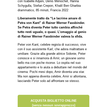
con Isabelle Adjani, Denis Ménochet, Hanna
Schygulla, Stefan Crepon, Khalil Ben Gharbia
drammatico, 85 minuti, Francia 2022
Liberamente tratto da “Le lacrime amare di
Petra von Kant” di Rainer Werner Fassbinder.
Se Petra diventa Peter tutto cambia affinché
tutto resti uguale, o quasi. L’omaggio al genio
di Rainer Werner Fassbinder valeva la sfida.
Peter von Kant, celebre regista di successo, vive
con il suo assistente Karl, che adora maltrattare e
umiliare. Grazie alla grande attrice Sidonie, Peter
conosce e si innamora di Amir, un giovane uomo
bello ma con poche risorse. Lo ospita nel suo
appartamento e lo aiuta a debuttare nel mondo del
cinema. Pochi mesi dopo, Amir diventa una star.
Ma non appena diventa celebre, Amir si allontana,
lasciando Peter solo ad affrontare se stesso.
ACQUISTA BIGLIETTO ONLINE
(senza nessun sovrapprezzo)