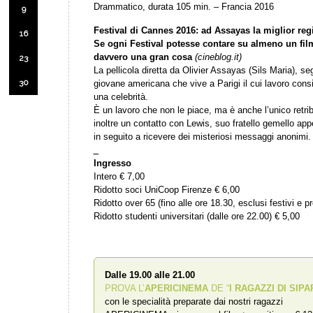
Drammatico, durata 105 min. – Francia 2016
9
Festival di Cannes 2016: ad Assayas la miglior re
16
Se ogni Festival potesse contare su almeno un f
davvero una gran cosa
(cineblog.it)
23
La pellicola diretta da Olivier Assayas (Sils Maria), s
30
giovane americana che vive a Parigi il cui lavoro consi
una celebrità.
È un lavoro che non le piace, ma è anche l’unico retr
inoltre un contatto con Lewis, suo fratello gemello appe
in seguito a ricevere dei misteriosi messaggi anonimi.
_
Ingresso
Intero € 7,00
Ridotto soci UniCoop Firenze € 6,00
Ridotto over 65 (fino alle ore 18.30, esclusi festivi e pr
Ridotto studenti universitari (dalle ore 22.00) € 5,00
Dalle 19.00 alle 21.00
PROVA L’
APERICINEMA
DE “
I RAGAZZI DI SIPA
con le specialità preparate dai nostri ragazzi