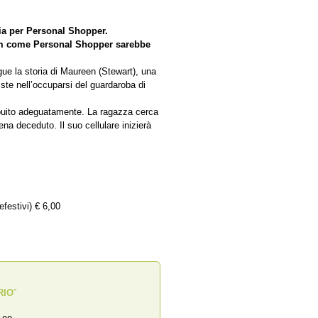
gia per Personal Shopper.
ilm come Personal Shopper sarebbe
egue la storia di Maureen (Stewart), una
ste nell’occuparsi del guardaroba di
ibuito adeguatamente. La ragazza cerca
na deceduto. Il suo cellulare inizierà
efestivi) € 6,00
RIO
”