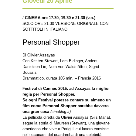
Giovedì 20 Aprile
/
CINEMA ore 17.30, 19.30 e 21.30 (v.o.)
SOLO ORE 21.30 VERSIONE ORIGINALE CON
SOTTITOLI IN ITALIANO
Personal Shopper
Di Olivier Assayas
Con Kristen Stewart, Lars Eidinger, Anders
Danielsen Lie, Nora von Waldstätten, Sigrid
Bouaziz
Drammatico, durata 105 min. – Francia 2016
Festival di Cannes 2016: ad Assayas la miglior
regia per Personal Shopper.
Se ogni Festival potesse contare su almeno un
film come Personal Shopper sarebbe davvero
una gran cosa
(cineblog.it)
La pellicola diretta da Olivier Assayas (Sils Maria),
segue la storia di Maureen (Stewart), una giovane
americana che vive a Parigi il cui lavoro consiste
nell’occuparsi del guardaroba di una celebrità.