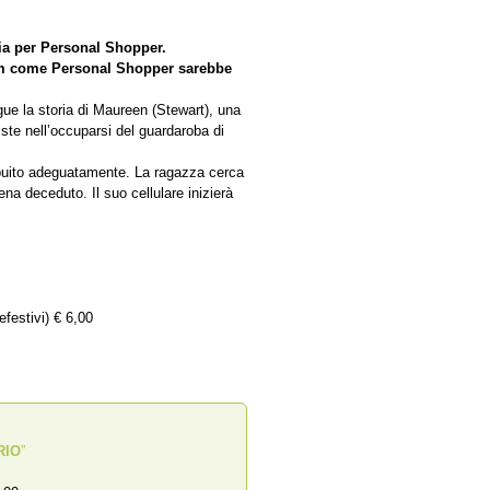
gia per Personal Shopper.
ilm come Personal Shopper sarebbe
egue la storia di Maureen (Stewart), una
ste nell’occuparsi del guardaroba di
ibuito adeguatamente. La ragazza cerca
na deceduto. Il suo cellulare inizierà
efestivi) € 6,00
RIO
”