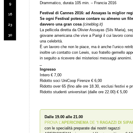
Drammatico, durata 105 min. – Francia 2016
9
Festival di Cannes 2016: ad Assayas la miglior re
16
Se ogni Festival potesse contare su almeno un f
davvero una gran cosa
(cineblog.it)
23
La pellicola diretta da Olivier Assayas (Sils Maria), s
30
giovane americana che vive a Parigi il cui lavoro consi
una celebrità.
È un lavoro che non le piace, ma è anche l’unico retr
inoltre un contatto con Lewis, suo fratello gemello appe
in seguito a ricevere dei misteriosi messaggi anonimi.
_
Ingresso
Intero € 7,00
Ridotto soci UniCoop Firenze € 6,00
Ridotto over 65 (fino alle ore 18.30, esclusi festivi e pr
Ridotto studenti universitari (dalle ore 22.00) € 5,00
Dalle 19.00 alle 21.00
PROVA L’
APERICINEMA
DE “
I RAGAZZI DI SIPA
con le specialità preparate dai nostri ragazzi