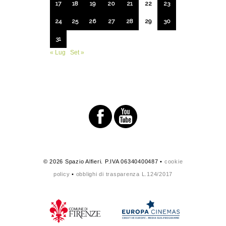
17
18
19
20
21
22
23
24
25
26
27
28
29
30
31
« Lug
Set »
© 2026 Spazio Alfieri. P.IVA 06340400487 •
cookie
policy
•
obblighi di trasparenza L.124/2017