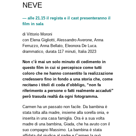
NEVE
— alle 21.15 il regista e il cast presenteranno il
film in sala
di Vittorio Moroni
con Elena Gigliotti, Alessandro Averone, Anna
Ferruzzo, Anna Bellato, Eleonora De Luca.
drammatico, durata 117 minuti, Italia 2023
Non c’è mai un solo minuto di cedimento in
questo film in cui si percepisce come tutti
coloro che ne hanno consentito la realizzazione
credessero fino in fondo a una storia che, come
recitano i titoli di coda d’obbligo, “non fa
riferimento a persone o fatti realmente accaduti”
però trasuda realtà da ogni fotogramma.
Carmen ha un passato non facile. Da bambina è
stata tolta alla madre, insieme alla sorella onia, e
inserita in una casa famiglia. Ora è a sua volta
madre di una bambina, Giada, che ha avuto con il
suo compagno Massimo. La bambina è stata
affidata dal giudice al padre e Carmen la può