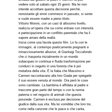
vedere solo al sabato ogni 15 giorni. Ma lei non
intende accettare questa decisione perché,
nonostante gli errori commessi in passato, si sente
e vuole essere madre a pieno titolo.
Vittorio Moroni, con un cast di altissimo livello,
realizza un’opera che sa come entrare con intensità
e partecipazione in un conflitto parentale che ha il
sapore amaro della realtà.
Inizia come una favola questo film. Lo fa con le
immagini, al contempo poeticamente pregnanti e
minacciosamente allusive, di Gianluigi Toccafondo
che ci trasporta inizialmente in un mondo
subacqueo in continua e fluida trasformazione per
condurci in seguito in una foresta che è poi
metafora della vita. È la fiaba che Massimo e
Carmen raccontavano alla loro Giada per spiegarle
il suo essere venuta al mondo. Ora però le cose
sono cambiate. La bambina è affidata al padre e
trascorre gran parte del tempo o con la nonna
paterna o nel negozio di animali che questa
possiede. Carmen è esclusa per decisione del
giudice dalla sua vita. Ma lei vorrebbe che loro tre,
come nella canzone che le piace e che canta,