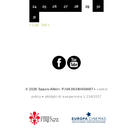
24
25
26
27
28
29
30
31
« Lug
Set »
© 2026 Spazio Alfieri. P.IVA 06340400487 •
cookie
policy
•
obblighi di trasparenza L.124/2017