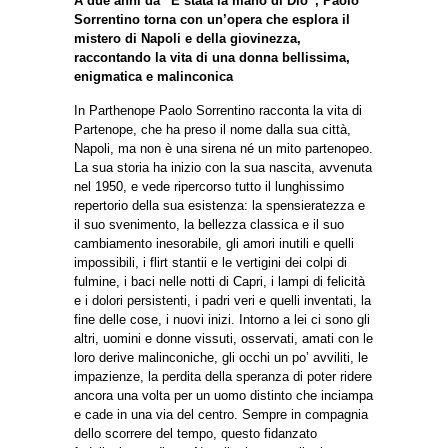
A due anni da “È stata la mano di Dio”, Paolo
Sorrentino torna con un’opera che esplora il
mistero di Napoli e della giovinezza,
raccontando la vita di una donna bellissima,
enigmatica e malinconica
In Parthenope Paolo Sorrentino racconta la vita di
Partenope, che ha preso il nome dalla sua città,
Napoli, ma non è una sirena né un mito partenopeo.
La sua storia ha inizio con la sua nascita, avvenuta
nel 1950, e vede ripercorso tutto il lunghissimo
repertorio della sua esistenza: la spensieratezza e
il suo svenimento, la bellezza classica e il suo
cambiamento inesorabile, gli amori inutili e quelli
impossibili, i flirt stantii e le vertigini dei colpi di
fulmine, i baci nelle notti di Capri, i lampi di felicità
e i dolori persistenti, i padri veri e quelli inventati, la
fine delle cose, i nuovi inizi. Intorno a lei ci sono gli
altri, uomini e donne vissuti, osservati, amati con le
loro derive malinconiche, gli occhi un po’ avviliti, le
impazienze, la perdita della speranza di poter ridere
ancora una volta per un uomo distinto che inciampa
e cade in una via del centro. Sempre in compagnia
dello scorrere del tempo, questo fidanzato