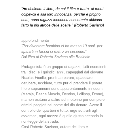
“Ho dedicato il libro, da cui il film è tratto, ai morti
colpevoli e alla loro innocenza, perché è proprio
così, sono ragazzi innocenti nonostante abbiano
fatto la più atroce delle scelte.” (Roberto Saviano)
approfondimento
“Per diventare bambino ci ho messo 10 anni, per
spararti in faccia ci metto un secondo.”
Dal libro di Roberto Saviano alla Berlinale
Protagonista è un gruppo di ragazzi, tutti esordienti
tra i dieci e i quindici anni, capeggiati dal giovane
Nicolas Fiorillo, pronti a sparare, spacciare,
derubare, uccidere, tutto pur di prendere il potere.
I loro soprannomi sono apparentemente innocenti
(Maraja, Pesce Moscio, Dentino, Lollipop, Drone),
ma non esitano a salire sul motorino per compiere i
crimini peggiori nel nome del dio denaro. Avere il
controllo dei quartieri è tutto, urge sottrarli agli
avversari, ogni mezzo è quello giusto secondo la
non-legge della strada.
Così Roberto Saviano, autore del libro e