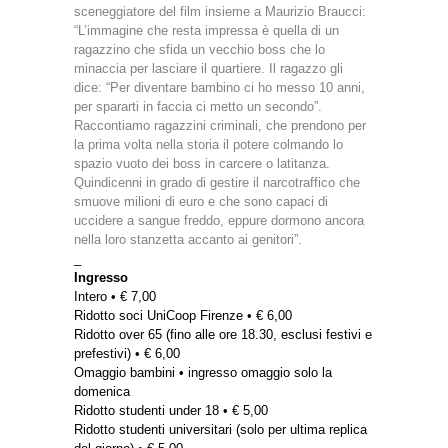
sceneggiatore del film insieme a Maurizio Braucci:
“L’immagine che resta impressa è quella di un
ragazzino che sfida un vecchio boss che lo
minaccia per lasciare il quartiere. Il ragazzo gli
dice: “Per diventare bambino ci ho messo 10 anni,
per spararti in faccia ci metto un secondo”.
Raccontiamo ragazzini criminali, che prendono per
la prima volta nella storia il potere colmando lo
spazio vuoto dei boss in carcere o latitanza.
Quindicenni in grado di gestire il narcotraffico che
smuove milioni di euro e che sono capaci di
uccidere a sangue freddo, eppure dormono ancora
nella loro stanzetta accanto ai genitori”.
_
Ingresso
Intero • € 7,00
Ridotto soci UniCoop Firenze • € 6,00
Ridotto over 65 (fino alle ore 18.30, esclusi festivi e
prefestivi) • € 6,00
Omaggio bambini • ingresso omaggio solo la
domenica
Ridotto studenti under 18 • € 5,00
Ridotto studenti universitari (solo per ultima replica