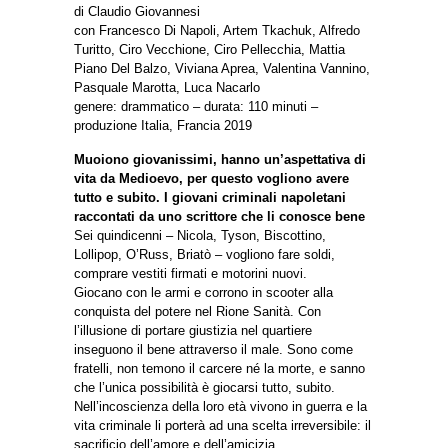
di Claudio Giovannesi
con Francesco Di Napoli, Artem Tkachuk, Alfredo
Turitto, Ciro Vecchione, Ciro Pellecchia, Mattia
Piano Del Balzo, Viviana Aprea, Valentina Vannino,
Pasquale Marotta, Luca Nacarlo
genere: drammatico – durata: 110 minuti –
produzione Italia, Francia 2019
Muoiono giovanissimi, hanno un’aspettativa di
vita da Medioevo, per questo vogliono avere
tutto e subito. I giovani criminali napoletani
raccontati da uno scrittore che li conosce bene
Sei quindicenni – Nicola, Tyson, Biscottino,
Lollipop, O’Russ, Briatò – vogliono fare soldi,
comprare vestiti firmati e motorini nuovi.
Giocano con le armi e corrono in scooter alla
conquista del potere nel Rione Sanità. Con
l’illusione di portare giustizia nel quartiere
inseguono il bene attraverso il male. Sono come
fratelli, non temono il carcere né la morte, e sanno
che l’unica possibilità è giocarsi tutto, subito.
Nell’incoscienza della loro età vivono in guerra e la
vita criminale li porterà ad una scelta irreversibile: il
sacrificio dell’amore e dell’amicizia.