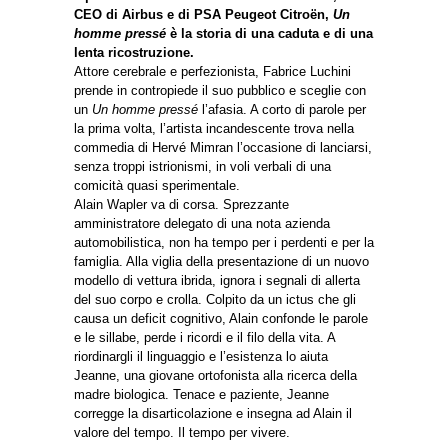
CEO di Airbus e di PSA Peugeot Citroën,
Un
homme pressé
è la storia di una caduta e di una
lenta ricostruzione.
Attore cerebrale e perfezionista, Fabrice Luchini
prende in contropiede il suo pubblico e sceglie con
un
Un homme pressé
l’afasia. A corto di parole per
la prima volta, l’artista incandescente trova nella
commedia di Hervé Mimran l’occasione di lanciarsi,
senza troppi istrionismi, in voli verbali di una
comicità quasi sperimentale.
Alain Wapler va di corsa. Sprezzante
amministratore delegato di una nota azienda
automobilistica, non ha tempo per i perdenti e per la
famiglia. Alla viglia della presentazione di un nuovo
modello di vettura ibrida, ignora i segnali di allerta
del suo corpo e crolla. Colpito da un ictus che gli
causa un deficit cognitivo, Alain confonde le parole
e le sillabe, perde i ricordi e il filo della vita. A
riordinargli il linguaggio e l’esistenza lo aiuta
Jeanne, una giovane ortofonista alla ricerca della
madre biologica. Tenace e paziente, Jeanne
corregge la disarticolazione e insegna ad Alain il
valore del tempo. Il tempo per vivere.