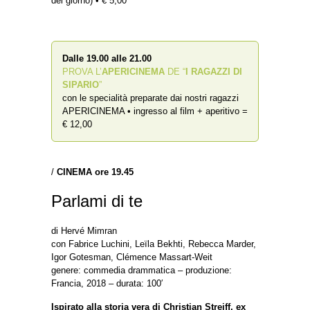
del giorno) • € 5,00
Dalle 19.00 alle 21.00
PROVA L’
APERICINEMA
DE “
I RAGAZZI DI
SIPARIO
”
con le specialità preparate dai nostri ragazzi
APERICINEMA • ingresso al film + aperitivo =
€ 12,00
/
CINEMA ore 19.45
Parlami di te
di Hervé Mimran
con Fabrice Luchini, Leïla Bekhti, Rebecca Marder,
Igor Gotesman, Clémence Massart-Weit
genere: commedia drammatica – produzione:
Francia, 2018 – durata: 100′
Ispirato alla storia vera di Christian Streiff, ex