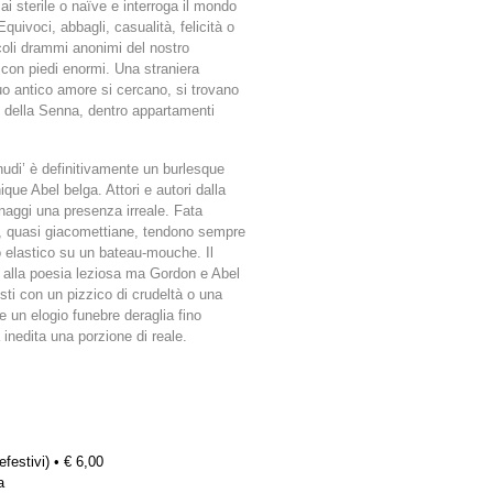
i sterile o naïve e interroga il mondo
uivoci, abbagli, casualità, felicità o
coli drammi anonimi del nostro
o con piedi enormi. Una straniera
uo antico amore si cercano, si trovano
ve della Senna, dentro appartamenti
 nudi’ è definitivamente un burlesque
e Abel belga. Attori e autori dalla
naggi una presenza irreale. Fata
ormi, quasi giacomettiane, tendono sempre
o elastico su un bateau-mouche. Il
o o alla poesia leziosa ma Gordon e Abel
sti con un pizzico di crudeltà o una
 un elogio funebre deraglia fino
 inedita una porzione di reale.
efestivi) • € 6,00
a