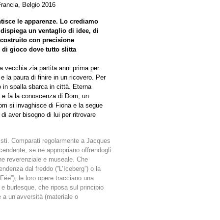
rancia, Belgio 2016
tisce le apparenze. Lo crediamo
ispiega un ventaglio di idee, di
 costruito con precisione
 di gioco dove tutto slitta
a vecchia zia partita anni prima per
e la paura di finire in un ricovero. Per
 in spalla sbarca in città. Eterna
na e fa la conoscenza di Dom, un
om si invaghisce di Fiona e la segue
di aver bisogno di lui per ritrovare
tisti. Comparati regolarmente a Jacques
scendente, se ne appropriano offrendogli
ne reverenziale e museale. Che
endenza dal freddo (”L’Iceberg”) o la
 Fée”), le loro opere tracciano una
e burlesque, che riposa sul principio
e a un’avversità (materiale o