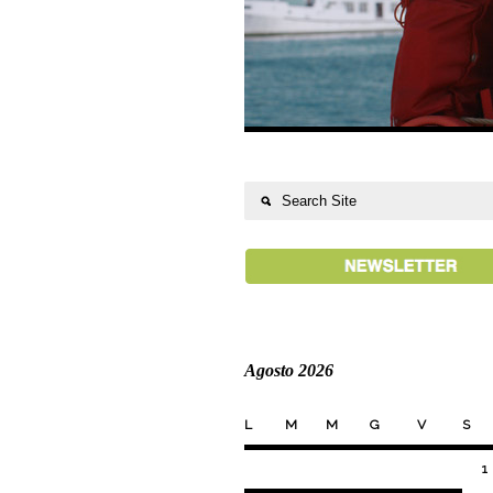
Agosto 2026
L
M
M
G
V
S
1