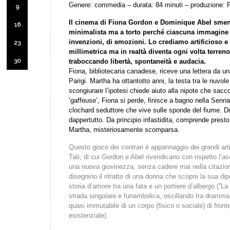
Genere: commedia – durata: 84 minuti – produzione: F
9
Il cinema di Fiona Gordon e Dominique Abel smen
16
minimalista ma a torto perché ciascuna immagine d
invenzioni, di emozioni. Lo crediamo artificioso e
23
millimetrica ma in realtà diventa ogni volta terreno
30
traboccando libertà, spontaneità e audacia.
Fiona, bibliotecaria canadese, riceve una lettera da un
Parigi. Martha ha ottantotto anni, la testa tra le nuvole 
scongiurare l’ipotesi chiede aiuto alla nipote che sacco
‘gaffeuse’, Fiona si perde, finisce a bagno nella Sen
clochard seduttore che vive sulle sponde del fiume. D
dappertutto. Da principio infastidita, comprende presto 
Martha, misteriosamente scomparsa.
Questo gioco dei contrari è appannaggio dei grandi ar
Tati, di cui Gordon e Abel rivendicano con rispetto l’a
una nuova giovinezza, senza cadere mai nella citazio
disegnino il ritratto di una donna che scopre la sua dip
storia d’amore tra una fata e un portiere d’albergo (”La
strada singolare e funambolica, oscillando tra dramma 
quasi immutabile di un corpo (fisico o sociale) di front
esistenziale).