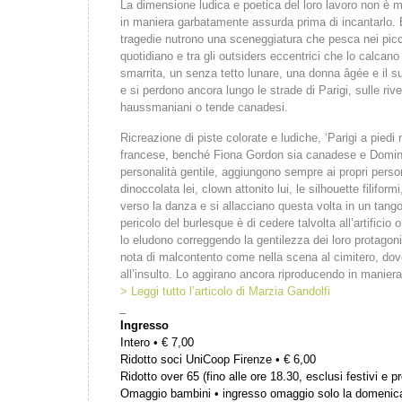
La dimensione ludica e poetica del loro lavoro non è ma
in maniera garbatamente assurda prima di incantarlo. Eq
tragedie nutrono una sceneggiatura che pesca nei pic
quotidiano e tra gli outsiders eccentrici che lo calcan
smarrita, un senza tetto lunare, una donna âgée e il s
e si perdono ancora lungo le strade di Parigi, sulle ri
haussmaniani o tende canadesi.
Ricreazione di piste colorate e ludiche, ‘Parigi a piedi
francese, benché Fiona Gordon sia canadese e Dominiqu
personalità gentile, aggiungono sempre ai propri perso
dinoccolata lei, clown attonito lui, le silhouette filif
verso la danza e si allacciano questa volta in un tang
pericolo del burlesque è di cedere talvolta all’artifici
lo eludono correggendo la gentilezza dei loro protagoni
nota di malcontento come nella scena al cimitero, dove
all’insulto. Lo aggirano ancora riproducendo in maniera
> Leggi tutto l’articolo di Marzia Gandolfi
_
Ingresso
Intero • € 7,00
Ridotto soci UniCoop Firenze • € 6,00
Ridotto over 65 (fino alle ore 18.30, esclusi festivi e pr
Omaggio bambini • ingresso omaggio solo la domenic