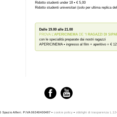
Ridotto studenti under 18 • € 5,00
Ridotto studenti universitari (solo per ultima replica del
Dalle 19.00 alle 21.00
PROVA L’
APERICINEMA
DE “
I RAGAZZI DI SIPA
con le specialità preparate dai nostri ragazzi
APERICINEMA • ingresso al film + aperitivo = € 12
 Spazio Alfieri. P.IVA 06340400487 •
cookie policy
•
obblighi di trasparenza L.1