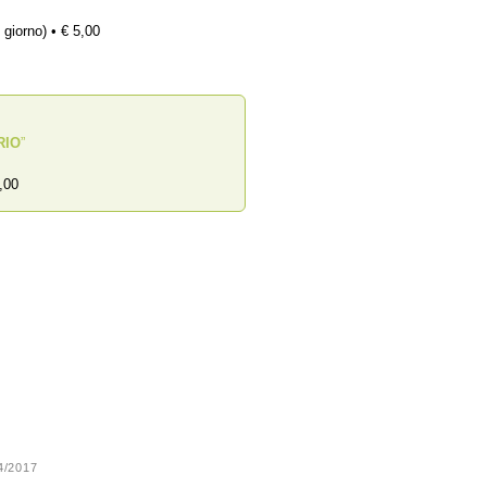
 giorno) • € 5,00
RIO
”
,00
24/2017