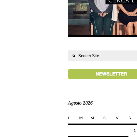
Agosto 2026
L
M
M
G
V
S
1