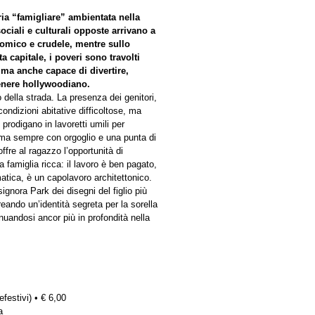
ia “famigliare” ambientata nella
ciali e culturali opposte arrivano a
comico e crudele, mentre sullo
a capitale, i poveri sono travolti
 ma anche capace di divertire,
genere hollywoodiano.
 della strada. La presenza dei genitori,
ondizioni abitative difficoltose, ma
 prodigano in lavoretti umili per
a ma sempre con orgoglio e una punta di
ffre al ragazzo l’opportunità di
a famiglia ricca: il lavoro è ben pagato,
rmatica, è un capolavoro architettonico.
gnora Park dei disegni del figlio più
reando un’identità segreta per la sorella
nuandosi ancor più in profondità nella
efestivi) • € 6,00
a