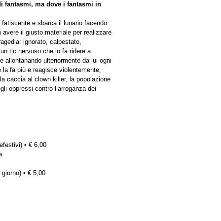
di fantasmi, ma dove i fantasmi in
fatiscente e sbarca il lunario facendo
i avere il giusto materiale per realizzare
tragedia: ignorato, calpestato,
un tic nervoso che lo fa ridere a
e allontanando ulteriormente da lui ogni
 la fa più e reagisce violentemente,
a caccia al clown killer, la popolazione
gli oppressi contro l’arroganza dei
efestivi) • € 6,00
a
 giorno) • € 5,00