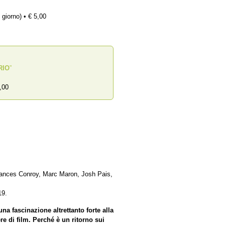
 giorno) • € 5,00
RIO
”
,00
rances Conroy, Marc Maron, Josh Pais,
19.
una fascinazione altrettanto forte alla
re di film. Perché è un ritorno sui