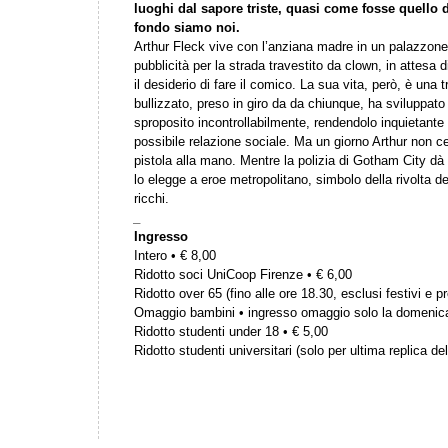
luoghi dal sapore triste, quasi come fosse quello 
fondo siamo noi.
Arthur Fleck vive con l’anziana madre in un palazzone 
pubblicità per la strada travestito da clown, in attesa d
il desiderio di fare il comico. La sua vita, però, è una 
bullizzato, preso in giro da da chiunque, ha sviluppato 
sproposito incontrollabilmente, rendendolo inquietante 
possibile relazione sociale. Ma un giorno Arthur non ce
pistola alla mano. Mentre la polizia di Gotham City dà l
lo elegge a eroe metropolitano, simbolo della rivolta de
ricchi.
_
Ingresso
Intero • € 8,00
Ridotto soci UniCoop Firenze • € 6,00
Ridotto over 65 (fino alle ore 18.30, esclusi festivi e pr
Omaggio bambini • ingresso omaggio solo la domenic
Ridotto studenti under 18 • € 5,00
Ridotto studenti universitari (solo per ultima replica del