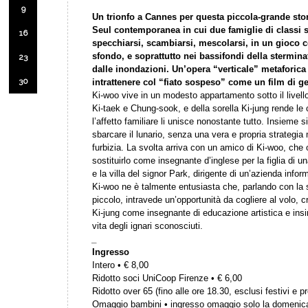
9
Un trionfo a Cannes per questa piccola-grande stor
Seul contemporanea in cui due famiglie di classi so
16
specchiarsi, scambiarsi, mescolarsi, in un gioco 
sfondo, e soprattutto nei bassifondi della sterminat
23
dalle inondazioni. Un’opera “verticale” metaforica
30
intrattenere col “fiato sospeso” come un film di 
Ki-woo vive in un modesto appartamento sotto il livello
Ki-taek e Chung-sook, e della sorella Ki-jung rende le c
l’affetto familiare li unisce nonostante tutto. Insieme si
sbarcare il lunario, senza una vera e propria strategi
furbizia. La svolta arriva con un amico di Ki-woo, che o
sostituirlo come insegnante d’inglese per la figlia di un
e la villa del signor Park, dirigente di un’azienda info
Ki-woo ne è talmente entusiasta che, parlando con la si
piccolo, intravede un’opportunità da cogliere al volo, c
Ki-jung come insegnante di educazione artistica e insi
vita degli ignari sconosciuti.
_
Ingresso
Intero • € 8,00
Ridotto soci UniCoop Firenze • € 6,00
Ridotto over 65 (fino alle ore 18.30, esclusi festivi e pr
Omaggio bambini • ingresso omaggio solo la domenic