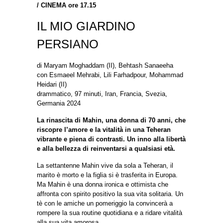
/
CINEMA ore 17.15
IL MIO GIARDINO
PERSIANO
di Maryam Moghaddam (II), Behtash Sanaeeha
con Esmaeel Mehrabi, Lili Farhadpour, Mohammad
Heidari (II)
drammatico, 97 minuti, Iran, Francia, Svezia,
Germania 2024
La rinascita di Mahin, una donna di 70 anni, che
riscopre l’amore e la vitalità in una Teheran
vibrante e piena di contrasti. Un inno alla libertà
e alla bellezza di reinventarsi a qualsiasi età.
La settantenne Mahin vive da sola a Teheran, il
marito è morto e la figlia si è trasferita in Europa.
Ma Mahin è una donna ironica e ottimista che
affronta con spirito positivo la sua vita solitaria. Un
tè con le amiche un pomeriggio la convincerà a
rompere la sua routine quotidiana e a ridare vitalità
alla sua vita amorosa.