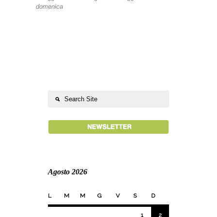
domenica
Agosto 2026
L
M
M
G
V
S
D
1
2