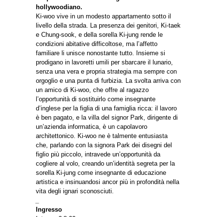
hollywoodiano.
Ki-woo vive in un modesto appartamento sotto il
livello della strada. La presenza dei genitori, Ki-taek
e Chung-sook, e della sorella Ki-jung rende le
condizioni abitative difficoltose, ma l’affetto
familiare li unisce nonostante tutto. Insieme si
prodigano in lavoretti umili per sbarcare il lunario,
senza una vera e propria strategia ma sempre con
orgoglio e una punta di furbizia. La svolta arriva con
un amico di Ki-woo, che offre al ragazzo
l’opportunità di sostituirlo come insegnante
d’inglese per la figlia di una famiglia ricca: il lavoro
è ben pagato, e la villa del signor Park, dirigente di
un’azienda informatica, è un capolavoro
architettonico. Ki-woo ne è talmente entusiasta
che, parlando con la signora Park dei disegni del
figlio più piccolo, intravede un’opportunità da
cogliere al volo, creando un’identità segreta per la
sorella Ki-jung come insegnante di educazione
artistica e insinuandosi ancor più in profondità nella
vita degli ignari sconosciuti.
_
Ingresso