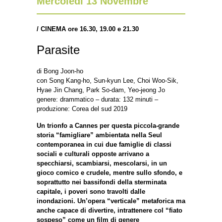
Mercoledì 13 Novembre
/
CINEMA ore 16.30, 19.00 e 21.30
Parasite
di Bong Joon-ho
con Song Kang-ho, Sun-kyun Lee, Choi Woo-Sik,
Hyae Jin Chang, Park So-dam, Yeo-jeong Jo
genere: drammatico – durata: 132 minuti –
produzione: Corea del sud 2019
Un trionfo a Cannes per questa piccola-grande
storia “famigliare” ambientata nella Seul
contemporanea in cui due famiglie di classi
sociali e culturali opposte arrivano a
specchiarsi, scambiarsi, mescolarsi, in un
gioco comico e crudele, mentre sullo sfondo, e
soprattutto nei bassifondi della sterminata
capitale, i poveri sono travolti dalle
inondazioni. Un’opera “verticale” metaforica ma
anche capace di divertire, intrattenere col “fiato
sospeso” come un film di genere