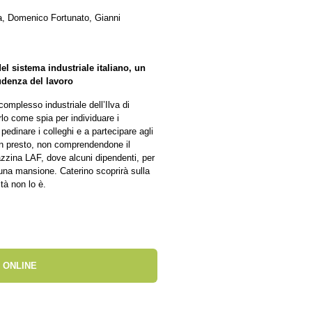
a, Domenico Fortunato, Gianni
del sistema industriale italiano, un
rudenza del lavoro
complesso industriale dell’Ilva di
rlo come spia per individuare i
 pedinare i colleghi e a partecipare agli
Ben presto, non comprendendone il
azzina LAF, dove alcuni dipendenti, per
una mansione. Caterino scoprirà sulla
tà non lo è.
 ONLINE