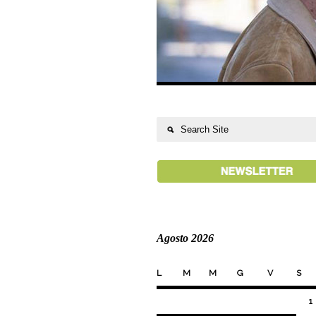
Agosto 2026
L
M
M
G
V
S
1