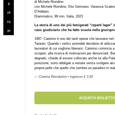
di Michele Riondino
9
con Michele Riondino, Elio Germano, Vanessa Scaler
D’Addario
16
Drammatico, 99 min. Italia, 2023
23
La storia di uno dei più famigerati “reparti lager” 
caso giudiziario che ha fatto scuola nella giurisp
30
1997. Caterino è uno dei tanti operai che lavorano nel 
Taranto. Quando i vertici aziendali decidono di utilizza
lavoratori di cui vogliono liberarsi, Caterino comincia a
scioperi, alla ricerca di motivazioni per denunciarli. 
degrado, chiede di essere collocato anche lui alla Pal
punizione, sono obbligati a restare senza svolgere alc
propria pelle che quello che sembra un paradiso in real
— Cinema Revolution • ingresso € 3,50
ACQUISTA BIGLIETTO