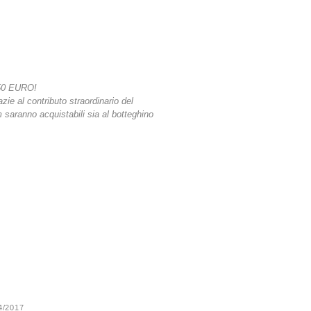
50 EURO!
azie al contributo straordinario del
lm saranno acquistabili sia al botteghino
24/2017