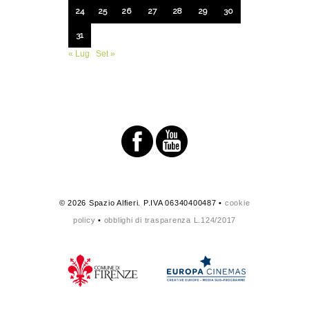
24
25
26
27
28
29
30
31
« Lug
Set »
© 2026 Spazio Alfieri. P.IVA 06340400487 •
cookie
policy
•
obblighi di trasparenza L.124/2017