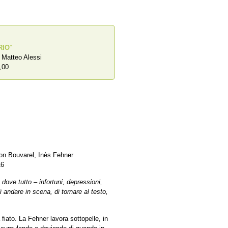
RIO
”
a Matteo Alessi
,00
on Bouvarel, Inès Fehner
16
ove tutto – infortuni, depressioni,
 andare in scena, di tornare al testo,
iato. La Fehner lavora sottopelle, in