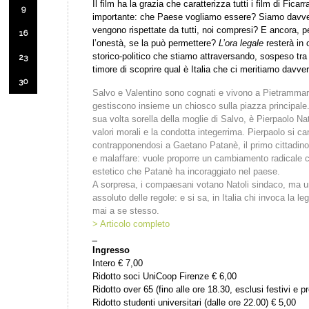
Il film ha la grazia che caratterizza tutti i film di Fi
9
importante: che Paese vogliamo essere? Siamo davver
vengono rispettate da tutti, noi compresi? E ancora, per 
16
l’onestà, se la può permettere?
L’ora legale
resterà in
storico-politico che stiamo attraversando, sospeso tra p
23
timore di scoprire qual è Italia che ci meritiamo davver
30
Salvo e Valentino sono cognati e vivono a Pietrammare
gestiscono insieme un chiosco sulla piazza principale. I
sua volta sorella della moglie di Salvo, è Pierpaolo Nato
valori morali e la condotta integerrima. Pierpaolo si 
contrapponendosi a Gaetano Patanè, il primo cittadino 
e malaffare: vuole proporre un cambiamento radicale c
estetico che Patanè ha incoraggiato nel paese.
A sorpresa, i compaesani votano Natoli sindaco, ma una
assoluto delle regole: e si sa, in Italia chi invoca la leg
mai a se stesso.
> Articolo completo
_
Ingresso
Intero € 7,00
Ridotto soci UniCoop Firenze € 6,00
Ridotto over 65 (fino alle ore 18.30, esclusi festivi e pr
Ridotto studenti universitari (dalle ore 22.00) € 5,00