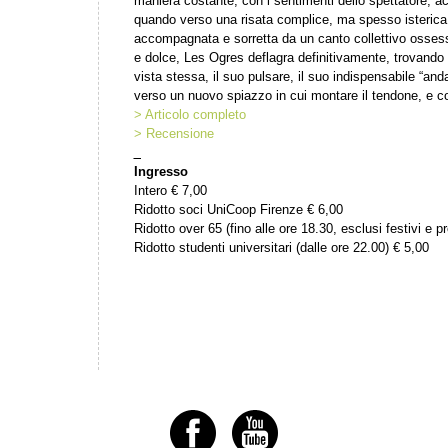
maniera costante, con i sentimenti dello spettatore, 
quando verso una risata complice, ma spesso isterica.
accompagnata e sorretta da un canto collettivo ossess
e dolce, Les Ogres deflagra definitivamente, trovando u
vista stessa, il suo pulsare, il suo indispensabile “and
verso un nuovo spiazzo in cui montare il tendone, e co
> Articolo completo
> Recensione
_
Ingresso
Intero € 7,00
Ridotto soci UniCoop Firenze € 6,00
Ridotto over 65 (fino alle ore 18.30, esclusi festivi e pr
Ridotto studenti universitari (dalle ore 22.00) € 5,00