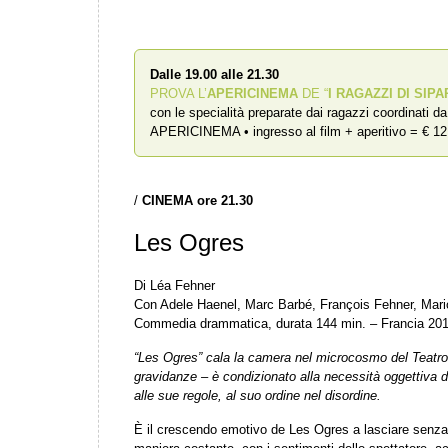
Dalle 19.00 alle 21.30
PROVA L’
APERICINEMA
DE “
I RAGAZZI DI SIPA
con le specialità preparate dai ragazzi coordinati d
APERICINEMA • ingresso al film + aperitivo = € 12
/
CINEMA ore 21.30
Les Ogres
Di Léa Fehner
Con Adele Haenel, Marc Barbé, François Fehner, Mari
Commedia drammatica, durata 144 min. – Francia 20
“Les Ogres” cala la camera nel microcosmo del Teatro d
gravidanze – è condizionato alla necessità oggettiva di
alle sue regole, al suo ordine nel disordine.
È il crescendo emotivo de Les Ogres a lasciare senza f