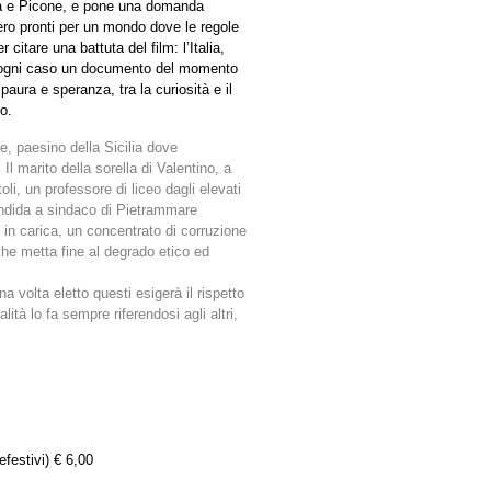
carra e Picone, e pone una domanda
o pronti per un mondo dove le regole
citare una battuta del film: l’Italia,
 ogni caso un documento del momento
aura e speranza, tra la curiosità e il
o.
, paesino della Sicilia dove
l marito della sorella di Valentino, a
li, un professore di liceo dagli elevati
candida a sindaco di Pietrammare
in carica, un concentrato di corruzione
he metta fine al degrado etico ed
 volta eletto questi esigerà il rispetto
alità lo fa sempre riferendosi agli altri,
efestivi) € 6,00