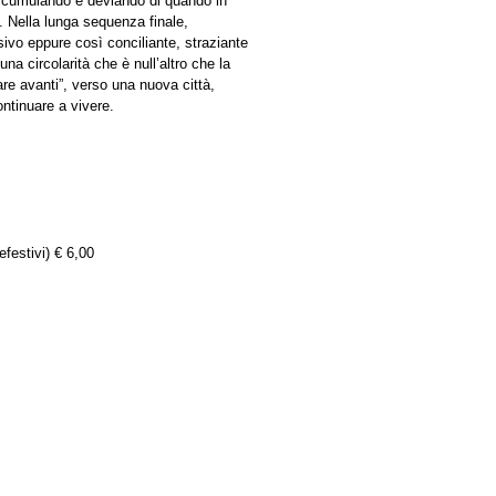
accumulando e deviando di quando in
 Nella lunga sequenza finale,
ivo eppure così conciliante, straziante
na circolarità che è null’altro che la
are avanti”, verso una nuova città,
ntinuare a vivere.
efestivi) € 6,00