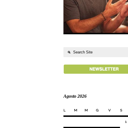
Agosto 2026
L
M
M
G
V
S
1