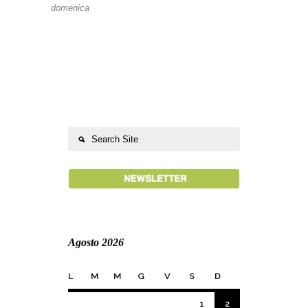
domenica
Agosto 2026
L
M
M
G
V
S
D
1
2