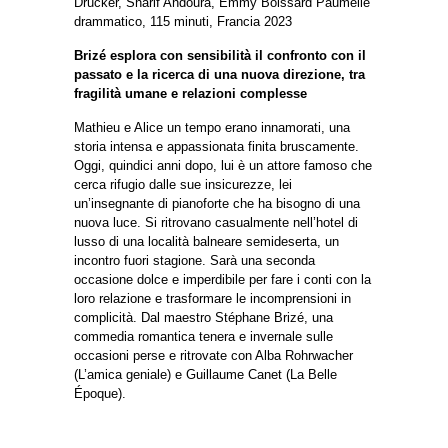
Drucker, Sharif Andoura, Emmy Boissard Paumelle
drammatico, 115 minuti, Francia 2023
Brizé esplora con sensibilità il confronto con il
passato e la ricerca di una nuova direzione, tra
fragilità umane e relazioni complesse
Mathieu e Alice un tempo erano innamorati, una
storia intensa e appassionata finita bruscamente.
Oggi, quindici anni dopo, lui è un attore famoso che
cerca rifugio dalle sue insicurezze, lei
un’insegnante di pianoforte che ha bisogno di una
nuova luce. Si ritrovano casualmente nell’hotel di
lusso di una località balneare semideserta, un
incontro fuori stagione. Sarà una seconda
occasione dolce e imperdibile per fare i conti con la
loro relazione e trasformare le incomprensioni in
complicità. Dal maestro Stéphane Brizé, una
commedia romantica tenera e invernale sulle
occasioni perse e ritrovate con Alba Rohrwacher
(L’amica geniale) e Guillaume Canet (La Belle
Époque).