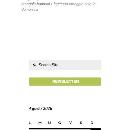
omaggio bambini • ingresso omaggio solo la
domenica
Agosto 2026
L
M
M
G
V
S
D