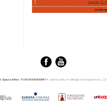
 Spazio Alfieri. P.IVA 06340400487 •
cookie policy
•
obblighi di trasparenza L.1