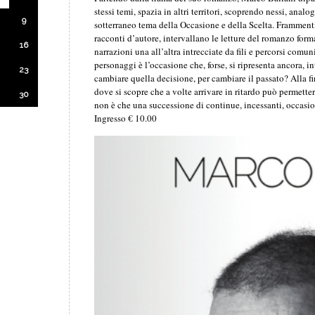
stessi temi, spazia in altri territori, scoprendo nessi, analog
9
sotterraneo tema della Occasione e della Scelta. Frammenti d
racconti d’autore, intervallano le letture del romanzo for
16
narrazioni una all’altra intrecciate da fili e percorsi comuni
personaggi è l’occasione che, forse, si ripresenta ancora, i
23
cambiare quella decisione, per cambiare il passato? Alla fin
dove si scopre che a volte arrivare in ritardo può permette
30
non è che una successione di continue, incessanti, occasio
Ingresso € 10.00