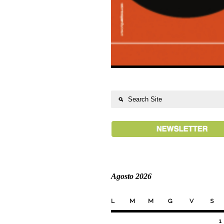
Agosto 2026
L
M
M
G
V
S
1