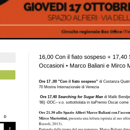
16,00 Con il fiato sospeso + 17,4
Occasioni • Marco Baliani e Mirco M
Ore 17 ,00
”Con il fiato sospeso”
di Costanza Quatrig
70 Mostra Internazionale di Venezia
Ore 17,40
Searching for Sugar Man
di Malik Bendje
’86) -DOC
– v.o. sottotitolata in ita
Premio Oscar come M
Ore 21.30 allo Spazio Alfieri Marco Baliani con l’acc
D
Mirco Mariottini,
presenta una lettura ispirata al suo ul
Rizzoli, 2013).
2
Partendo dalla trama del suo romanzo, Marco Baliani dipa