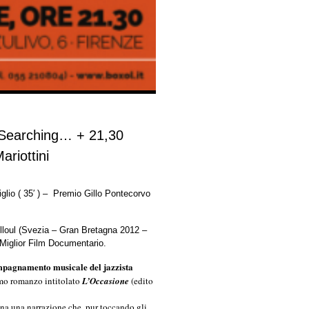
0 Searching… + 21,30
ariottini
lio ( 35′ ) –
Premio Gillo Pontecorvo
lloul
(Svezia – Gran Bretagna 2012 –
iglior Film Documentario.
ompagnamento musicale del jazzista
timo romanzo intitolato
L’Occasione
(edito
na una narrazione che, pur toccando gli