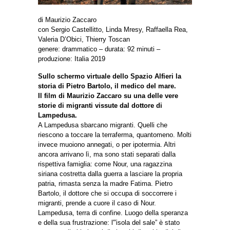
di Maurizio Zaccaro
con Sergio Castellitto, Linda Mresy, Raffaella Rea,
Valeria D’Obici, Thierry Toscan
genere: drammatico – durata: 92 minuti –
produzione: Italia 2019
Sullo schermo virtuale dello Spazio Alfieri la
storia di Pietro Bartolo, il medico del mare.
Il film di Maurizio Zaccaro su una delle vere
storie di migranti vissute dal dottore di
Lampedusa.
A Lampedusa sbarcano migranti. Quelli che
riescono a toccare la terraferma, quantomeno. Molti
invece muoiono annegati, o per ipotermia. Altri
ancora arrivano lì, ma sono stati separati dalla
rispettiva famiglia: come Nour, una ragazzina
siriana costretta dalla guerra a lasciare la propria
patria, rimasta senza la madre Fatima. Pietro
Bartolo, il dottore che si occupa di soccorrere i
migranti, prende a cuore il caso di Nour.
Lampedusa, terra di confine. Luogo della speranza
e della sua frustrazione: l'”isola del sale” è stato