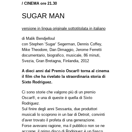
/
CINEMA ore 21.30
SUGAR MAN
versione in lingua originale sottotitolata in italiano
di Malik Bendjelloul
con Stephen ‘Sugar’ Segerman, Dennis Coffey,
Mike Theodore, Dan Dimaggio, Jerome Ferretti
documentario, biografico, musicale, 86 minuti,
Svezia, Gran Bretagna, Finlandia, 2012
A dieci anni dal Premio Oscar® torna al cinema
il film che ha rivelato la straordinaria storia di
Sixto Rodriguez.
Ci sono storie che valgono più di un premio
Oscar®, e una di queste è quella di Sixto
Rodriguez.
Sul finire degli anni Sessanta, due produttori
musicali lo scoprono in un bar di Detroit, convinti
d’aver trovato il profeta di una generazione.
Forse avevano ragione, ma il pubblico non se ne
accorge: il primo disco di Rodriguez è un fiasco