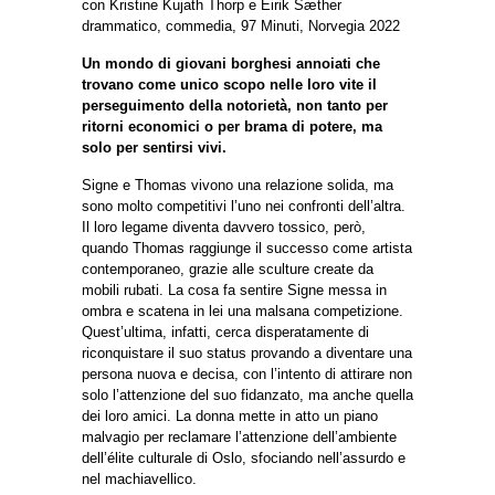
con Kristine Kujath Thorp e Eirik Sæther
drammatico, commedia, 97 Minuti, Norvegia 2022
Un mondo di giovani borghesi annoiati che
trovano come unico scopo nelle loro vite il
perseguimento della notorietà, non tanto per
ritorni economici o per brama di potere, ma
solo per sentirsi vivi.
Signe e Thomas vivono una relazione solida, ma
sono molto competitivi l’uno nei confronti dell’altra.
Il loro legame diventa davvero tossico, però,
quando Thomas raggiunge il successo come artista
contemporaneo, grazie alle sculture create da
mobili rubati. La cosa fa sentire Signe messa in
ombra e scatena in lei una malsana competizione.
Quest’ultima, infatti, cerca disperatamente di
riconquistare il suo status provando a diventare una
persona nuova e decisa, con l’intento di attirare non
solo l’attenzione del suo fidanzato, ma anche quella
dei loro amici. La donna mette in atto un piano
malvagio per reclamare l’attenzione dell’ambiente
dell’élite culturale di Oslo, sfociando nell’assurdo e
nel machiavellico.