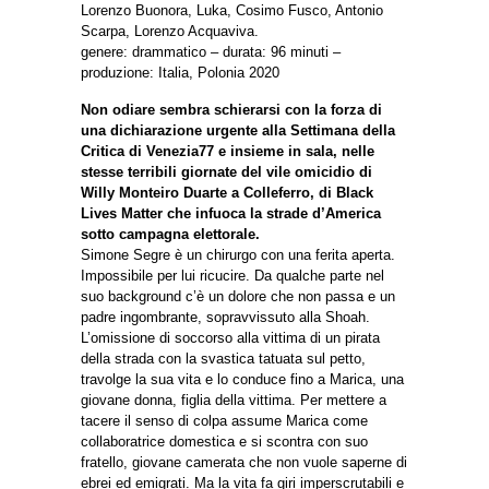
Lorenzo Buonora, Luka, Cosimo Fusco, Antonio
Scarpa, Lorenzo Acquaviva.
genere: drammatico – durata: 96 minuti –
produzione: Italia, Polonia 2020
Non odiare sembra schierarsi con la forza di
una dichiarazione urgente alla Settimana della
Critica di Venezia77 e insieme in sala, nelle
stesse terribili giornate del vile omicidio di
Willy Monteiro Duarte a Colleferro, di Black
Lives Matter che infuoca la strade d’America
sotto campagna elettorale.
Simone Segre è un chirurgo con una ferita aperta.
Impossibile per lui ricucire. Da qualche parte nel
suo background c’è un dolore che non passa e un
padre ingombrante, sopravvissuto alla Shoah.
L’omissione di soccorso alla vittima di un pirata
della strada con la svastica tatuata sul petto,
travolge la sua vita e lo conduce fino a Marica, una
giovane donna, figlia della vittima. Per mettere a
tacere il senso di colpa assume Marica come
collaboratrice domestica e si scontra con suo
fratello, giovane camerata che non vuole saperne di
ebrei ed emigrati. Ma la vita fa giri imperscrutabili e