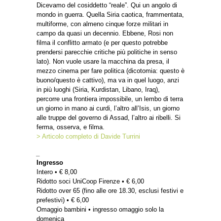
Dicevamo del cosiddetto “reale”. Qui un angolo di
mondo in guerra. Quella Siria caotica, frammentata,
multiforme, con almeno cinque forze militari in
campo da quasi un decennio. Ebbene, Rosi non
filma il conflitto armato (e per questo potrebbe
prendersi parecchie critiche più politiche in senso
lato). Non vuole usare la macchina da presa, il
mezzo cinema per fare politica (dicotomia: questo è
buono/questo è cattivo), ma va in quel luogo, anzi
in più luoghi (Siria, Kurdistan, Libano, Iraq),
percorre una frontiera impossibile, un lembo di terra
un giorno in mano ai curdi, l’altro all’Isis, un giorno
alle truppe del governo di Assad, l’altro ai ribelli. Si
ferma, osserva, e filma.
> Articolo completo di Davide Turrini
_
Ingresso
Intero • € 8,00
Ridotto soci UniCoop Firenze • € 6,00
Ridotto over 65 (fino alle ore 18.30, esclusi festivi e
prefestivi) • € 6,00
Omaggio bambini • ingresso omaggio solo la
domenica