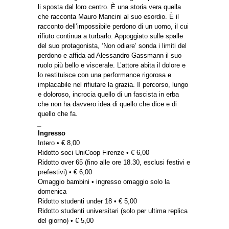
li sposta dal loro centro. È una storia vera quella
che racconta Mauro Mancini al suo esordio. È il
racconto dell’impossibile perdono di un uomo, il cui
rifiuto continua a turbarlo. Appoggiato sulle spalle
del suo protagonista, ‘Non odiare’ sonda i limiti del
perdono e affida ad Alessandro Gassmann il suo
ruolo più bello e viscerale. L’attore abita il dolore e
lo restituisce con una performance rigorosa e
implacabile nel rifiutare la grazia. Il percorso, lungo
e doloroso, incrocia quello di un fascista in erba
che non ha davvero idea di quello che dice e di
quello che fa.
_
Ingresso
Intero • € 8,00
Ridotto soci UniCoop Firenze • € 6,00
Ridotto over 65 (fino alle ore 18.30, esclusi festivi e
prefestivi) • € 6,00
Omaggio bambini • ingresso omaggio solo la
domenica
Ridotto studenti under 18 • € 5,00
Ridotto studenti universitari (solo per ultima replica
del giorno) • € 5,00