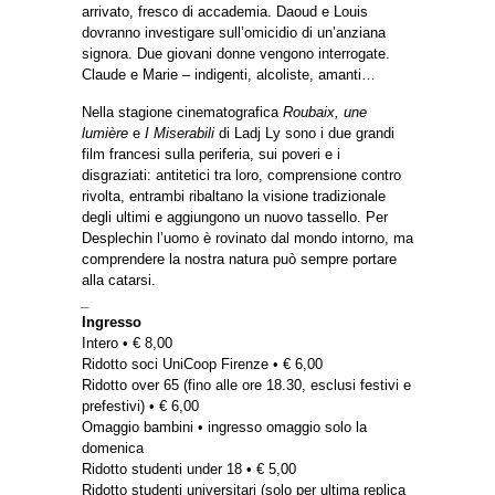
arrivato, fresco di accademia. Daoud e Louis
dovranno investigare sull’omicidio di un’anziana
signora. Due giovani donne vengono interrogate.
Claude e Marie – indigenti, alcoliste, amanti…
Nella stagione cinematografica
Roubaix, une
lumière
e
I Miserabili
di Ladj Ly sono i due grandi
film francesi sulla periferia, sui poveri e i
disgraziati: antitetici tra loro, comprensione contro
rivolta, entrambi ribaltano la visione tradizionale
degli ultimi e aggiungono un nuovo tassello. Per
Desplechin l’uomo è rovinato dal mondo intorno, ma
comprendere la nostra natura può sempre portare
alla catarsi.
_
Ingresso
Intero • € 8,00
Ridotto soci UniCoop Firenze • € 6,00
Ridotto over 65 (fino alle ore 18.30, esclusi festivi e
prefestivi) • € 6,00
Omaggio bambini • ingresso omaggio solo la
domenica
Ridotto studenti under 18 • € 5,00
Ridotto studenti universitari (solo per ultima replica