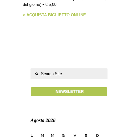
del giorno) • € 5,00
> ACQUISTA BIGLIETTO ONLINE
Agosto 2026
L
M
M
G
V
S
D