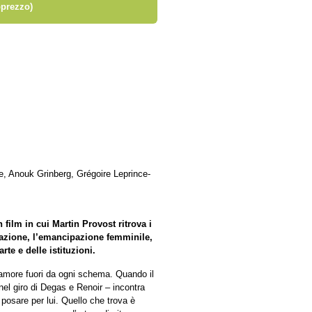
prezzo)
, Anouk Grinberg, Grégoire Leprince-
film in cui Martin Provost ritrova i
creazione, l’emancipazione femminile,
rte e delle istituzioni.
 amore fuori da ogni schema. Quando il
nel giro di Degas e Renoir – incontra
posare per lui. Quello che trova è