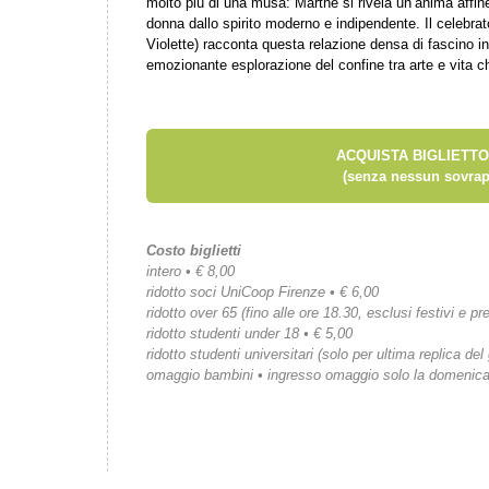
molto più di una musa: Marthe si rivela un’anima affin
donna dallo spirito moderno e indipendente. Il celebra
Violette) racconta questa relazione densa di fascino i
emozionante esplorazione del confine tra arte e vita ch
ACQUISTA BIGLIETTO
(senza nessun sovrap
Costo biglietti
intero • € 8,00
ridotto soci UniCoop Firenze • € 6,00
ridotto over 65 (fino alle ore 18.30, esclusi festivi e pre
ridotto studenti under 18 • € 5,00
ridotto studenti universitari (solo per ultima replica del
omaggio bambini • ingresso omaggio solo la domenic