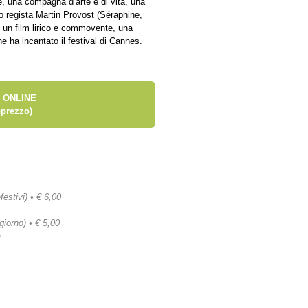
e, una compagna d’arte e di vita, una
to regista Martin Provost (Séraphine,
n un film lirico e commovente, una
e ha incantato il festival di Cannes.
 ONLINE
prezzo)
festivi) • € 6,00
 giorno) • € 5,00
a