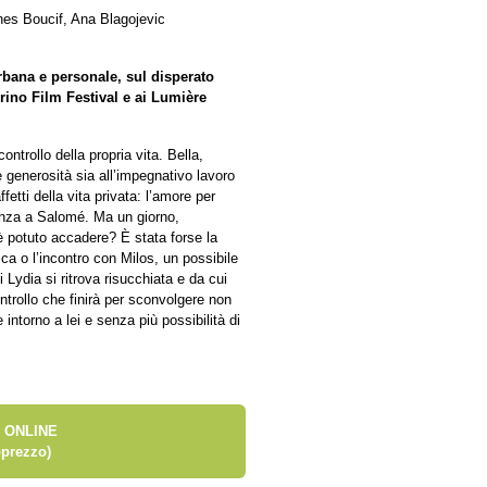
nes Boucif, Ana Blagojevic
rbana e personale, sul disperato
rino Film Festival e ai Lumière
trollo della propria vita. Bella,
 generosità sia all’impegnativo lavoro
fetti della vita privata: l’amore per
cenza a Salomé. Ma un giorno,
è potuto accadere? È stata forse la
ica o l’incontro con Milos, un possibile
Lydia si ritrova risucchiata e da cui
ntrollo che finirà per sconvolgere non
 intorno a lei e senza più possibilità di
 ONLINE
prezzo)