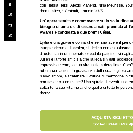
9
con Hafsia Herzi, Alexis Manenti, Nina Meurisse, You
drammatico, 97 minuti, Francia 2023
16
Un’ opera sentita e commovente sulla solitudine u
23
bisogno di amare e di essere amati, premiata al To
Awards e candidata a due premi César.
30
Lydia è una giovane donna che sembra avere il pieno con
intraprendente e dinamica, si dedica con entusiasmo e
di ostetrica in un rinomato ospedale parigino, sia agli af
Julien e la forte amicizia che la lega sin dall’ adoles
improvvisamente, la sua vita inizia a deragliare. Com’
rottura con Julien, la gravidanza della sua migliore am
nuovo amore, a scatenare il vortice di menzogne in cui 
non riesce più ad uscire? Una spirale di eventi fuori co
soltanto la sua vita ma anche quella di tutte le persone
ritorno.
ACQUISTA BIGLIETTO
(senza nessun sovrap