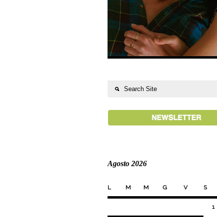
Agosto 2026
L
M
M
G
V
S
1