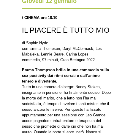
Giovedì 12 gennaio
/
CINEMA ore 18.10
IL PIACERE È TUTTO MIO
di Sophie Hyde
con Emma Thompson, Daryl McCormack, Les
Mabaleka, Lennie Beare, Carina Lopes
commedia, 97 minuti, Gran Bretagna 2022
Emma Thompson brilla in una commedia sulla
sex positivity dai ritmi serrati e dall’animo
tenero e divertente.
Tutto in una camera d’albergo: Nancy Stokes,
insegnante in pensione, ha finalmente deciso. Dopo
la morte del marito, che a letto non l’ha mai
soddisfatta, è tempo di svelare i tanti misteri che il
sesso ancora le riserva. Per questo ha fissato
appuntamento per una sessione con Leo Grande,
accompagnatore, intrattenitore e terapeuta del
sesso che promette di darle ciò che non ha mai
avuto. Quando la porta si apre, però, Nancy si