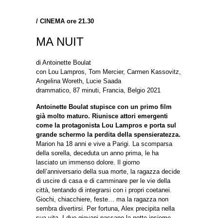
/
CINEMA ore 21.30
MA NUIT
di Antoinette Boulat
con Lou Lampros, Tom Mercier, Carmen Kassovitz,
Angelina Woreth, Lucie Saada
drammatico, 87 minuti, Francia, Belgio 2021
Antoinette Boulat stupisce con un primo film
già molto maturo. Riunisce attori emergenti
come la protagonista Lou Lampros e porta sul
grande schermo la perdita della spensieratezza.
Marion ha 18 anni e vive a Parigi. La scomparsa
della sorella, deceduta un anno prima, le ha
lasciato un immenso dolore. Il giorno
dell’anniversario della sua morte, la ragazza decide
di uscire di casa e di camminare per le vie della
città, tentando di integrarsi con i propri coetanei.
Giochi, chiacchiere, feste… ma la ragazza non
sembra divertirsi. Per fortuna, Alex precipita nella
sua vita. I due giovani passano la notte insieme