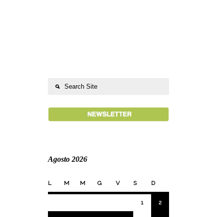
Agosto 2026
L
M
M
G
V
S
D
1
2