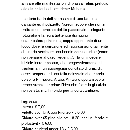
arrivare alle manifestazioni di piazza Tahrir, preludio
alle dimissioni del presidente Mubarak.
La storia tratta dell’assassinio di una famosa
cantante ed il poliziotto Noredin scopre che non si
tratta di un semplice delitto passionale. L’elegante
fotografia e la regia trattenuta dipingono
un’atmosfera polverosa, cappa opprimente di un
luogo dove la corruzione ed i soprusi sono talmente
diffusi da sembrare una banale consuetudine (come
non pensare al caso Regeni…). Ha un incedere
iniziale lento e posato, che progressivamente si
trasforma in un susseguirsi concitato di omicidi,
atroci scoperte ed una folla colossale che marcia
verso la Primavera Araba. Amaro e speranzoso al
tempo stesso, imprime l’idea che forse la giustizia
non esiste, ma il mondo può ancora cambiare.
_
Ingresso
Intero • € 7,00
Ridotto soci UniCoop Firenze • € 6,00
Ridotto over 65 (fino alle ore 18.30, esclusi festivi e
prefestivi) • € 6,00
Ridotto studenti under 18 • € 5,00