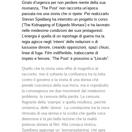
Girato d’urgenza per non perdere niente della sua
risonanza, ‘The Post’ non racconta un’epoca
passata ma una storia che si ripete. Per realizzarlo
Steven Spielberg ha interrotto un progetto in corso
(‘The Kidnapping of Edgardo Mortara’) e ha lavorato
nelle medesime condizioni dei suoi protagonisti.
L’energia è quella di un reportage di guerra ma la
regia agisce negli ‘interni’ delle redazioni o di
lussuose dimore, creando opposizioni, spazi chiusi,
linee di fuga. Film indifferibile, traboccante di
impeto e fervore, ‘The Post’ è prossimo a ”Lincoln”.
Quello che la storia vera offre di magnifico al
racconto, non è soltanto la confluenza tra la lotta
contro il governo e la storia di una donna che
prende coscienza della sua forza, ma è soprattutto
la convergenza nei due movimenti del medesimo
problema: la censura della parola. La censura
flagrante della ‘stampa’ e quella insidiosa, perché
sistemica, delle ‘donne’. La correlazione tra la voce
ritrovata di una donna e la svolta che quella voce
determina è la più bella lezione che la realtà
potesse donare al film. Alla cronaca storica,
Spielberg aggiunge un ‘womansplaining’ che apre