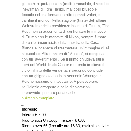
gli occhi al protagonista (molto) maschile, il vecchio
‘newsman’ di Tom Hanks, mai così brusco e
febbrile nel trasformare in atto i grandi valori, e
cambia il mondo. Nella stagione (triste) dell’affaire
Weinstein e della presidenza isterica di Trump, ‘The
Post’ non si accontenta di confrontare le minacce
di Trump con le manovre di Nixon, sempre filmato
di spalle, incorniciato dalla finestra della Casa
Bianca e incapace di trasmettere un’immagine di sé
al pubblico. Alla maniera di ”Munich”, si congeda
con un ‘avvertimento’. Se il primo chiudeva sulle
Torri del World Trade Center mettendo in rilievo il
ciclo infinito della vendetta, il secondo conclude
con un ghigno avviando lo scandalo Watergate.
Perché nessuno è intoccabile. A perseverare,
nell’idiozia arrogante e nelle dichiarazioni
improvvide, prima o poi si cade.
> Articolo completo
_
Ingresso
Intero • € 7,00
Ridotto soci UniCoop Firenze • € 6,00
Ridotto over 65 (fino alle ore 18.30, esclusi festivi e