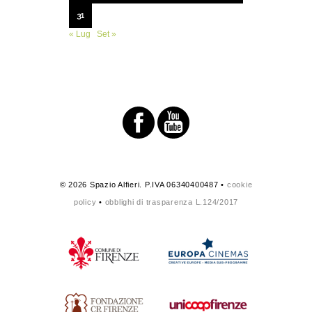
31
« Lug
Set »
© 2026 Spazio Alfieri. P.IVA 06340400487 •
cookie
policy
•
obblighi di trasparenza L.124/2017