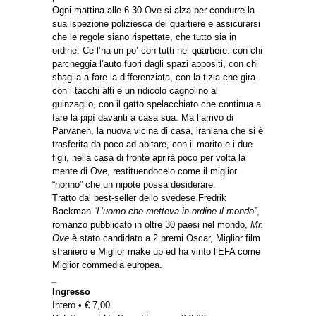
Ogni mattina alle 6.30 Ove si alza per condurre la
sua ispezione poliziesca del quartiere e assicurarsi
che le regole siano rispettate, che tutto sia in
ordine. Ce l’ha un po’ con tutti nel quartiere: con chi
parcheggia l’auto fuori dagli spazi appositi, con chi
sbaglia a fare la differenziata, con la tizia che gira
con i tacchi alti e un ridicolo cagnolino al
guinzaglio, con il gatto spelacchiato che continua a
fare la pipì davanti a casa sua. Ma l’arrivo di
Parvaneh, la nuova vicina di casa, iraniana che si è
trasferita da poco ad abitare, con il marito e i due
figli, nella casa di fronte aprirà poco per volta la
mente di Ove, restituendocelo come il miglior
“nonno” che un nipote possa desiderare.
Tratto dal best-seller dello svedese Fredrik
Backman
“L’uomo che metteva in ordine il mondo”
,
romanzo pubblicato in oltre 30 paesi nel mondo,
Mr.
Ove
è stato candidato a 2 premi Oscar, Miglior film
straniero e Miglior make up ed ha vinto l’EFA come
Miglior commedia europea.
_
Ingresso
Intero • € 7,00