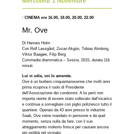
Mercoledì 1 Novembre
/
CINEMA ore 16.00, 18.00, 20.00, 22.00
Mr. Ove
Di Hannes Holm
Con Rolf Lassgård, Zozan Akgün, Tobias Almborg,
Viktor Baagøe, Filip Berg
Commedia drammatica – Svezia, 2015, durata 116
minuti
Lui vi odia, voi lo amerete.
Ove è un burbero cinquantanovenne che molti anni
prima ricopriva il ruolo di Presidente
dell’Associazione dei condomini. A lui però non
importa niente di essere stato sollevato dall’incarico
e continua a sorvegliare con piglio poliziesco tutto il
quartiere. Operaio da 43 anni presso le industrie
Saab, Ove viene mandato in pensione e da quel
momento, senza nulla da fare, con il suo
atteggiamento molesto finisce per causare ancora
più ostilità nel vicinato.