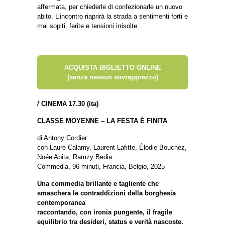
affermata, per chiederle di confezionarle un nuovo
abito. L’incontro riaprirà la strada a sentimenti forti e
mai sopiti, ferite e tensioni irrisolte.
ACQUISTA BIGLIETTO ONLINE
(senza nessun sovrapprezzo)
/
CINEMA 17.30 (ita)
CLASSE MOYENNE – LA FESTA È FINITA
di Antony Cordier
con Laure Calamy, Laurent Lafitte, Élodie Bouchez,
Noée Abita, Ramzy Bedia
Commedia, 96 minuti, Francia, Belgio, 2025
Una commedia brillante e tagliente che
smaschera le contraddizioni della borghesia
contemporanea
raccontando, con ironia pungente, il fragile
equilibrio tra desideri, status e verità nascoste.