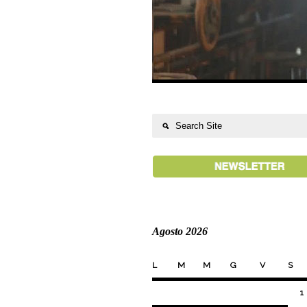
Agosto 2026
L
M
M
G
V
S
1