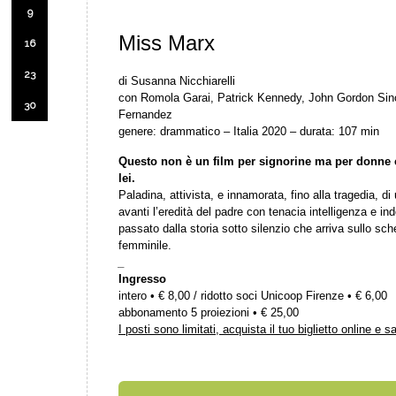
9
Miss Marx
16
23
di Susanna Nicchiarelli
con Romola Garai, Patrick Kennedy, John Gordon Sincl
30
Fernandez
genere: drammatico – Italia 2020 – durata: 107 min
Questo non è un film per signorine ma per donne 
lei.
Paladina, attivista, e innamorata, fino alla tragedia, d
avanti l’eredità del padre con tenacia intelligenza e i
passato dalla storia sotto silenzio che arriva sullo s
femminile.
_
Ingresso
intero • € 8,00 / ridotto soci Unicoop Firenze • € 6,00
abbonamento 5 proiezioni • € 25,00
I posti sono limitati, acquista il tuo biglietto online e s