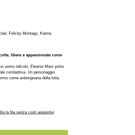
air, Felicity Montagu, Karina
colte, libere e appassionate come
i un uomo ridicolo, Eleanor Marx porta
ndole combattiva. Un personaggio
chermo come antesignana della lotta
alta la fila senza costi aggiuntivi