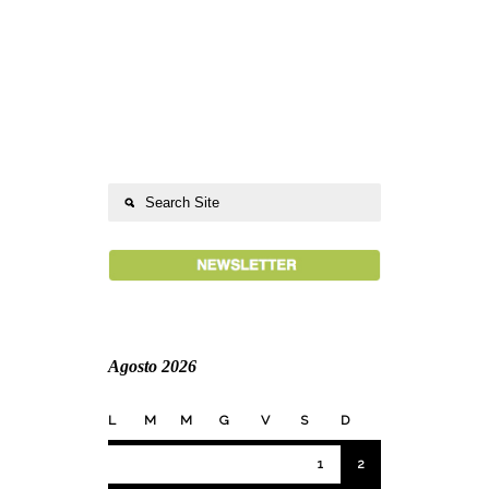
Agosto 2026
L
M
M
G
V
S
D
1
2