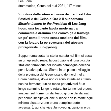
Lee, Iona
drammatico, Corea del sud 2021, 117 minuti
Vincitore della 24ma edizione del Far East Film
Festival e del Gelso d’Oro è il sudcoreano
Miracle: Letters to the President
di Lee Jang-
hoon, una toccante favola moderna tra
commedia e dramma che coinvolge e travolge,
un po’ come il treno senza stazione del film,
con la forza e la perseveranza del giovane
protagonista Jun-gyeong
Seppur romanzata, la storia narrata nel film si basa
su un episodio reale: la costruzione di una piccola
stazione ferroviaria nell’isolata campagna coreana
per iniziativa privata. Siamo in un piccolo villaggio
della provincia del Gyeongsang del nord, nella
Corea centrale, dove non ci sono strade ed il treno
non ha fermate; l’unico modo per arrivarci è un
lungo cammino lungo le rotaie, tra tunnel bui e ponti
sospesi sul fiume, un dantesco girone dei dannati
per anime incolpevoli che punisce con la morte ogni
minima disattenzione o una semplice sorte
avversa. È qui che vive Jun-gyeong, genio in erba