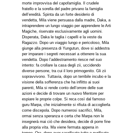
morte improvvisa del capofamiglia. Il crudele
fratello e la sorella del padre privano la famiglia
dell’eredità. Spinta da un forte desiderio di
vendetta, Mila viene persuasa dalla madre, Daka, a
intraprendere un lungo viaggio per apprendere le Arti
Magiche, riservate esclusivamente agli uomini.
Disperata, Daka le taglia i capelli e la veste da
Ragazzo. Dopo un viaggio lungo e pericoloso, Mila
giunge alla presenza di Yungutun, dove si addestra
per imparare i segreti necessari a ottenere la sua
vendetta. Dopo l’addestramento riesce nel suo
intento: fa crollare la casa degli zii, uccidendo
diverse persone, tra cui il loro primogenito. Gli zii
sopravvivono. Tuttavia, dopo un terribile incubo e la
visione della sofferenza che ha inflitto ai suoi
parenti, Mila si rende conto dell’orrore delle sue
azioni e decide di trovare un nuovo Mentore per
espiare le proprie colpe. Si reca così dal famoso
guru Marpa, che inizialmente si rifiuta di accoglierla
come discepola. Dopo numerosi sacrifici, Mila,
ormai senza speranza e certa che Marpa non le
insegnerà mai ciò che desidera, decide di porre fine
alla propria vita. Ma viene fermata appena in
tempo. Ora, dopo aver sacrificato tutto e purificato