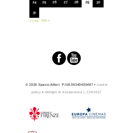
24
25
26
27
28
29
30
31
« Lug
Set »
© 2026 Spazio Alfieri. P.IVA 06340400487 •
cookie
policy
•
obblighi di trasparenza L.124/2017