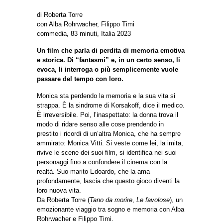
di Roberta Torre
con Alba Rohrwacher, Filippo Timi
commedia, 83 minuti, Italia 2023
Un film che parla di perdita di memoria emotiva
e storica. Di “fantasmi” e, in un certo senso, li
evoca, li interroga o più semplicemente vuole
passare del tempo con loro.
Monica sta perdendo la memoria e la sua vita si
strappa. È la sindrome di Korsakoff, dice il medico.
È irreversibile. Poi, l’inaspettato: la donna trova il
modo di ridare senso alle cose prendendo in
prestito i ricordi di un’altra Monica, che ha sempre
ammirato: Monica Vitti. Si veste come lei, la imita,
rivive le scene dei suoi film, si identifica nei suoi
personaggi fino a confondere il cinema con la
realtà. Suo marito Edoardo, che la ama
profondamente, lascia che questo gioco diventi la
loro nuova vita.
Da Roberta Torre (
Tano da morire
,
Le favolose
), un
emozionante viaggio tra sogno e memoria con Alba
Rohrwacher e Filippo Timi.