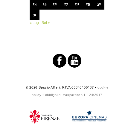
24
25
26
27
28
29
30
31
« Lug
Set »
© 2026 Spazio Alfieri. P.IVA 06340400487 •
cookie
policy
•
obblighi di trasparenza L.124/2017