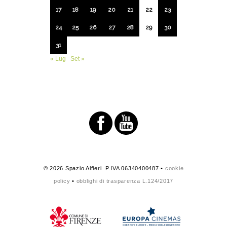
17
18
19
20
21
22
23
24
25
26
27
28
29
30
31
« Lug
Set »
© 2026 Spazio Alfieri. P.IVA 06340400487 •
cookie
policy
•
obblighi di trasparenza L.124/2017