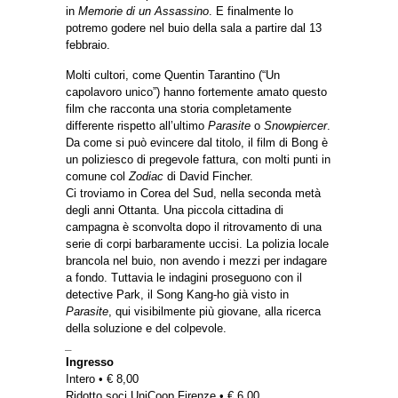
in
Memorie di un Assassino
. E finalmente lo
potremo godere nel buio della sala a partire dal 13
febbraio.
Molti cultori, come Quentin Tarantino (“Un
capolavoro unico”) hanno fortemente amato questo
film che racconta una storia completamente
differente rispetto all’ultimo
Parasite
o
Snowpiercer
.
Da come si può evincere dal titolo, il film di Bong è
un poliziesco di pregevole fattura, con molti punti in
comune col
Zodiac
di David Fincher.
Ci troviamo in Corea del Sud, nella seconda metà
degli anni Ottanta. Una piccola cittadina di
campagna è sconvolta dopo il ritrovamento di una
serie di corpi barbaramente uccisi. La polizia locale
brancola nel buio, non avendo i mezzi per indagare
a fondo. Tuttavia le indagini proseguono con il
detective Park, il Song Kang-ho già visto in
Parasite
, qui visibilmente più giovane, alla ricerca
della soluzione e del colpevole.
_
Ingresso
Intero • € 8,00
Ridotto soci UniCoop Firenze • € 6,00