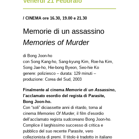
Venerdì 21 Febbraio
/
CINEMA ore 16.30, 19.00 e 21.30
Memorie di un assassino
Memories of Murder
di Bong Joon-ho
con Song Kang-ho, Sang-kyung Kim, Roe-ha Kim,
Song Jae-ho, Hie-bong Byeon, Seo-hie Ko
genere: poliziesco – durata: 129 minuti –
produzione: Corea del Sud, 2003
Finalmente al cinema
Memorie di un Assassino
,
l’acclamato esordio del regista di Parasite,
Bong Joon-ho.
Con “soli” diciassette anni di ritardo, torna al
cinema
Memories Of Murder
, il film d’esordio
dell’acclamato regista sudcoreano Bong Joon-ho.
Complice il larghissimo successo di critica e
pubblico del suo recente
Parasite
, vero
collezionista di premi. Il titolo è tradotto in italiano