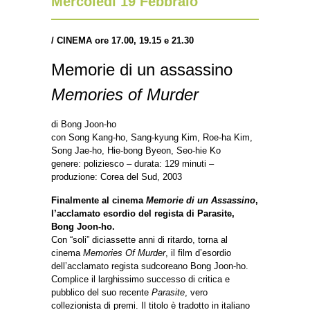
Mercoledì 19 Febbraio
/
CINEMA ore 17.00, 19.15 e 21.30
Memorie di un assassino
Memories of Murder
di Bong Joon-ho
con Song Kang-ho, Sang-kyung Kim, Roe-ha Kim,
Song Jae-ho, Hie-bong Byeon, Seo-hie Ko
genere: poliziesco – durata: 129 minuti –
produzione: Corea del Sud, 2003
Finalmente al cinema
Memorie di un Assassino
,
l’acclamato esordio del regista di Parasite,
Bong Joon-ho.
Con “soli” diciassette anni di ritardo, torna al
cinema
Memories Of Murder
, il film d’esordio
dell’acclamato regista sudcoreano Bong Joon-ho.
Complice il larghissimo successo di critica e
pubblico del suo recente
Parasite
, vero
collezionista di premi. Il titolo è tradotto in italiano