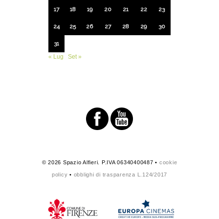
17
18
19
20
21
22
23
24
25
26
27
28
29
30
31
« Lug
Set »
© 2026 Spazio Alfieri. P.IVA 06340400487 •
cookie
policy
•
obblighi di trasparenza L.124/2017