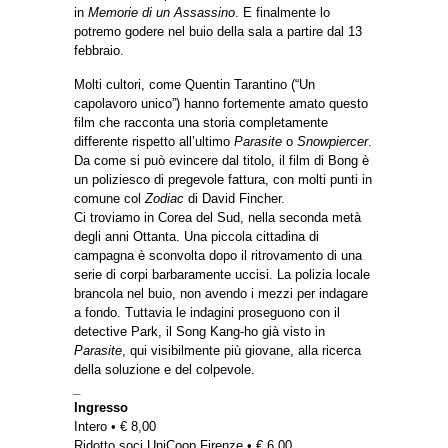
in
Memorie di un Assassino
. E finalmente lo
potremo godere nel buio della sala a partire dal 13
febbraio.
Molti cultori, come Quentin Tarantino (“Un
capolavoro unico”) hanno fortemente amato questo
film che racconta una storia completamente
differente rispetto all’ultimo
Parasite
o
Snowpiercer
.
Da come si può evincere dal titolo, il film di Bong è
un poliziesco di pregevole fattura, con molti punti in
comune col
Zodiac
di David Fincher.
Ci troviamo in Corea del Sud, nella seconda metà
degli anni Ottanta. Una piccola cittadina di
campagna è sconvolta dopo il ritrovamento di una
serie di corpi barbaramente uccisi. La polizia locale
brancola nel buio, non avendo i mezzi per indagare
a fondo. Tuttavia le indagini proseguono con il
detective Park, il Song Kang-ho già visto in
Parasite
, qui visibilmente più giovane, alla ricerca
della soluzione e del colpevole.
_
Ingresso
Intero • € 8,00
Ridotto soci UniCoop Firenze • € 6,00