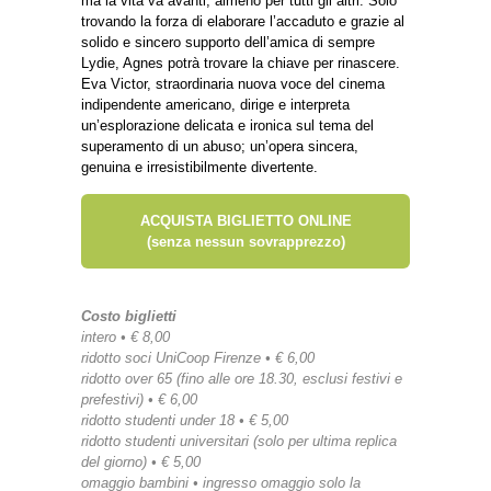
ma la vita va avanti, almeno per tutti gli altri. Solo
trovando la forza di elaborare l’accaduto e grazie al
solido e sincero supporto dell’amica di sempre
Lydie, Agnes potrà trovare la chiave per rinascere.
Eva Victor, straordinaria nuova voce del cinema
indipendente americano, dirige e interpreta
un’esplorazione delicata e ironica sul tema del
superamento di un abuso; un’opera sincera,
genuina e irresistibilmente divertente.
ACQUISTA BIGLIETTO ONLINE
(senza nessun sovrapprezzo)
Costo biglietti
intero • € 8,00
ridotto soci UniCoop Firenze • € 6,00
ridotto over 65 (fino alle ore 18.30, esclusi festivi e
prefestivi) • € 6,00
ridotto studenti under 18 • € 5,00
ridotto studenti universitari (solo per ultima replica
del giorno) • € 5,00
omaggio bambini • ingresso omaggio solo la