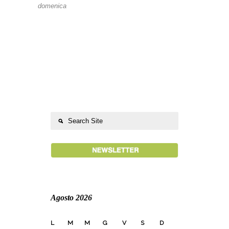
domenica
Agosto 2026
L
M
M
G
V
S
D