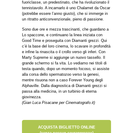
fuoriclasse, un predestinato, che ha rivoluzionato il
tennistavolo. A incarnarlo è uno Chalamet da Oscar
(potrebbe essere l’anno giusto), che si immerge in
un ritratto anticonvenzionale, pieno di passione.
Sono due ore e mezza trascinanti, che guardano a
Lo spaccone, e continuano la linea iniziata con
Good Time e proseguita con Diamanti grezzi. Qui
c’è la base del loro cinema, lo scavare in profondità
e infine la rinascita o il crollo verso gli inferi. Con
Marty Supreme si aggiunge un nuovo tassello. Il
grande schermo si fa vita. Lo vediamo nei titoli di
testa quando, dopo un momento focoso, si assiste
alla corsa dello spermatozoo verso la genesi,
mentre risuona non a caso Forever Young degli
Alphaville. Dalla diagnostica di Diamanti grezzi si
passa alla medicina, in un turbinio di eterna
giovinezza.
(Gian Luca Pisacane per Cinematografo.it)
ACQUISTA BIGLIETTO ONLINE
(senza nessun sovrapprezzo)