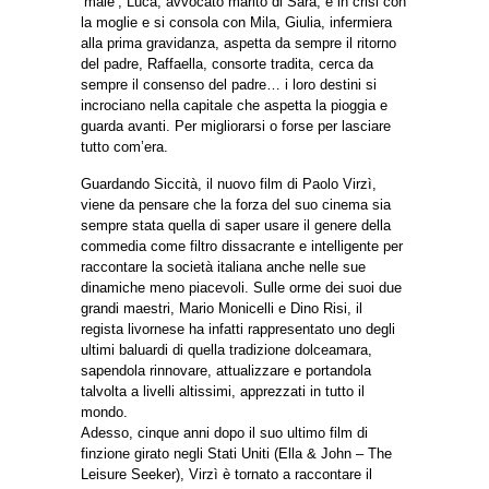
‘male’, Luca, avvocato marito di Sara, è in crisi con
la moglie e si consola con Mila, Giulia, infermiera
alla prima gravidanza, aspetta da sempre il ritorno
del padre, Raffaella, consorte tradita, cerca da
sempre il consenso del padre… i loro destini si
incrociano nella capitale che aspetta la pioggia e
guarda avanti. Per migliorarsi o forse per lasciare
tutto com’era.
Guardando Siccità, il nuovo film di Paolo Virzì,
viene da pensare che la forza del suo cinema sia
sempre stata quella di saper usare il genere della
commedia come filtro dissacrante e intelligente per
raccontare la società italiana anche nelle sue
dinamiche meno piacevoli. Sulle orme dei suoi due
grandi maestri, Mario Monicelli e Dino Risi, il
regista livornese ha infatti rappresentato uno degli
ultimi baluardi di quella tradizione dolceamara,
sapendola rinnovare, attualizzare e portandola
talvolta a livelli altissimi, apprezzati in tutto il
mondo.
Adesso, cinque anni dopo il suo ultimo film di
finzione girato negli Stati Uniti (Ella & John – The
Leisure Seeker), Virzì è tornato a raccontare il