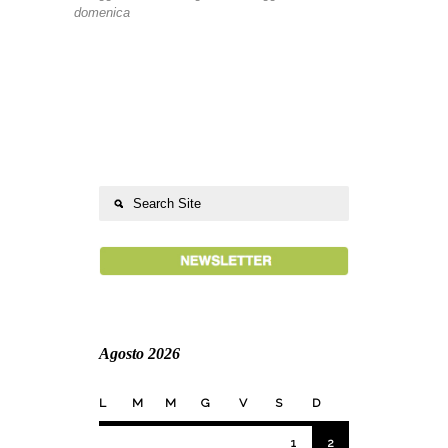
domenica
Agosto 2026
L
M
M
G
V
S
D
1
2