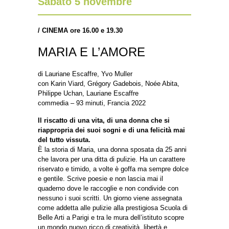
Sabato 5 novembre
/
CINEMA ore 16.00 e 19.30
MARIA E L’AMORE
di Lauriane Escaffre, Yvo Muller
con Karin Viard, Grégory Gadebois, Noée Abita,
Philippe Uchan, Lauriane Escaffre
commedia – 93 minuti, Francia 2022
Il riscatto di una vita, di una donna che si
riappropria dei suoi sogni e di una felicità mai
del tutto vissuta.
È la storia di Maria, una donna sposata da 25 anni
che lavora per una ditta di pulizie. Ha un carattere
riservato e timido, a volte è goffa ma sempre dolce
e gentile. Scrive poesie e non lascia mai il
quaderno dove le raccoglie e non condivide con
nessuno i suoi scritti. Un giorno viene assegnata
come addetta alle pulizie alla prestigiosa Scuola di
Belle Arti a Parigi e tra le mura dell’istituto scopre
un mondo nuovo ricco di creatività, libertà e