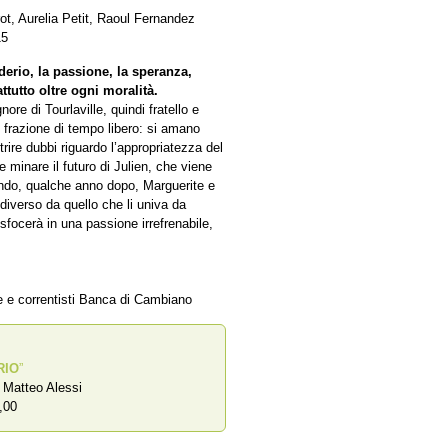
t, Aurelia Petit, Raoul Fernandez
15
rio, la passione, la speranza,
tutto oltre ogni moralità.
ore di Tourlaville, quindi fratello e
ni frazione di tempo libero: si amano
rire dubbi riguardo l’appropriatezza del
 minare il futuro di Julien, che viene
ando, qualche anno dopo, Marguerite e
diverso da quello che li univa da
sfocerà in una passione irrefrenabile,
ze e correntisti Banca di Cambiano
RIO
”
a Matteo Alessi
,00