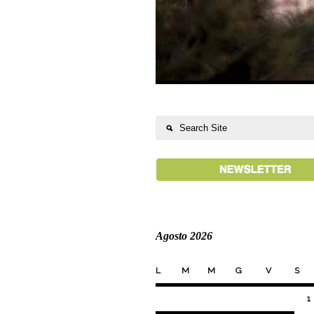
Agosto 2026
L
M
M
G
V
S
1