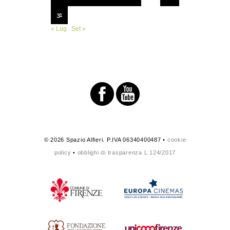
31
« Lug
Set »
© 2026 Spazio Alfieri. P.IVA 06340400487 •
cookie
policy
•
obblighi di trasparenza L.124/2017