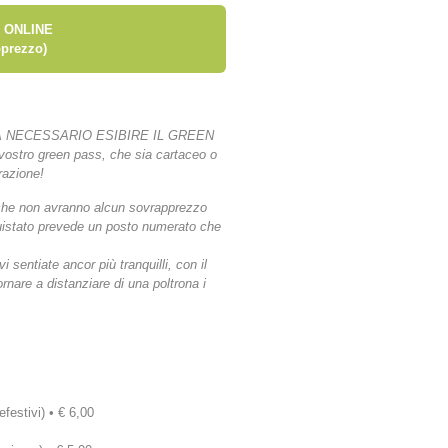
 ONLINE
prezzo)
 NECESSARIO ESIBIRE IL GREEN
l vostro green pass, che sia cartaceo o
orazione!
ti che non avranno alcun sovrapprezzo
acquistato prevede un posto numerato che
 sentiate ancor più tranquilli, con il
nare a distanziare di una poltrona i
efestivi) • € 6,00