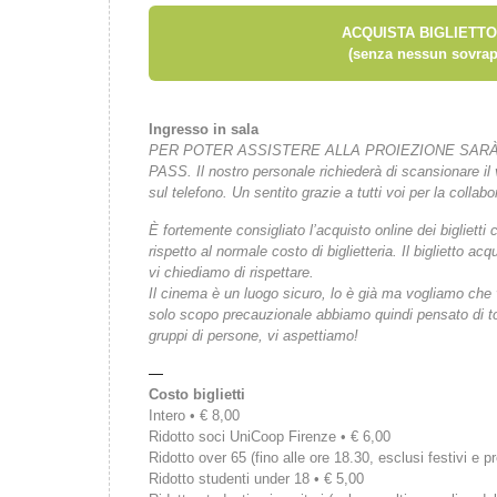
ACQUISTA BIGLIETTO
(senza nessun sovrap
Ingresso in sala
PER POTER ASSISTERE ALLA PROIEZIONE SARÀ
PASS.
Il nostro personale richiederà di scansionare i
sul telefono.
Un sentito grazie a tutti voi per la collab
È fortemente consigliato l’acquisto online dei bigliet
rispetto al normale costo di biglietteria. Il biglietto 
vi chiediamo di rispettare.
Il cinema è un luogo sicuro, lo è già ma vogliamo che vi
solo scopo precauzionale abbiamo quindi pensato di tor
gruppi di persone, vi aspettiamo!
—
Costo biglietti
Intero • € 8,00
Ridotto soci UniCoop Firenze • € 6,00
Ridotto over 65 (fino alle ore 18.30, esclusi festivi e pr
Ridotto studenti under 18 • € 5,00