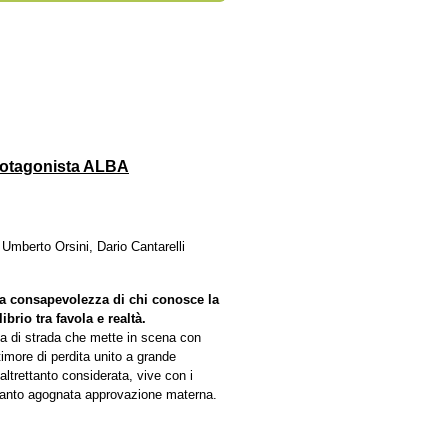
protagonista ALBA
Umberto Orsini, Dario Cantarelli
la consapevolezza di chi conosce la
brio tra favola e realtà.
ta di strada che mette in scena con
timore di perdita unito a grande
altrettanto considerata, vive con i
a tanto agognata approvazione materna.