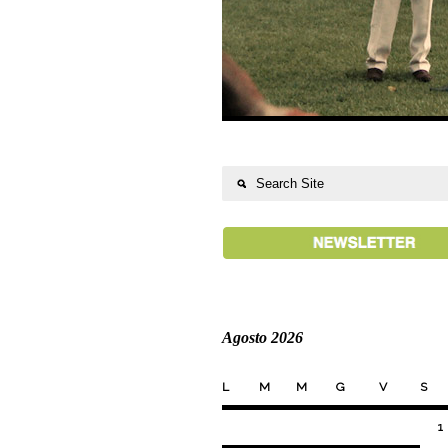
Agosto 2026
L
M
M
G
V
S
1