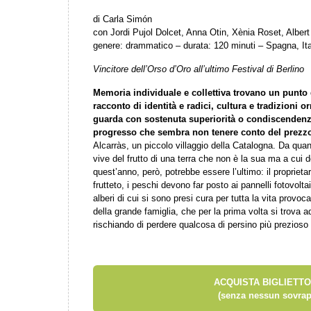
di Carla Simón
con Jordi Pujol Dolcet, Anna Otin, Xènia Roset, Alber
genere: drammatico – durata: 120 minuti – Spagna, Ita
Vincitore dell’Orso d’Oro all’ultimo Festival di Berlino
Memoria individuale e collettiva trovano un punto
racconto di identità e radici, cultura e tradizioni 
guarda con sostenuta superiorità o condiscendenza
progresso che sembra non tenere conto del prezz
Alcarràs, un piccolo villaggio della Catalogna. Da qua
vive del frutto di una terra che non è la sua ma a cui ded
quest’anno, però, potrebbe essere l’ultimo: il proprietar
frutteto, i peschi devono far posto ai pannelli fotovolt
alberi di cui si sono presi cura per tutta la vita provo
della grande famiglia, che per la prima volta si trova ad
rischiando di perdere qualcosa di persino più prezioso 
ACQUISTA BIGLIETTO
(senza nessun sovrap