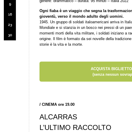
genere: drammatico – durata: 95 minuti – Italia 2022
9
Ogni fiaba è un viaggio che segna la trasformazion
16
gioventù, verso il mondo adulto degli uomini.
1945. Un gruppo di soldati italoamericani arriva in Ital
23
Mondiale e si stanzia in un bosco nei pressi di un pae
momenti morti della vita militare, i soldati iniziano a ra
30
origine. Il film è formato da sei novelle della tradizion
storie è la vita e la morte.
ACQUISTA BIGLIETTO
(senza nessun sovrap
/
CINEMA ore 19.00
ALCARRAS
L’ULTIMO RACCOLTO