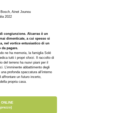
t Bosch, Ainet Jounou
lia 2022
 di congiunzione. Alcarras è un
ormai dimenticate, a cui spesso si
, nel vortice entusiastico di un
o da pagare.
ndo ne ha memoria, la famiglia Solé
ica tutti i propri sforzi. Il raccolto di
io del terreno ha nuovi piani per il
aici. L’imminente abbattimento degli
ca una profonda spaccatura all’interno
 affrontare un futuro incerto,
della propria casa.
 ONLINE
prezzo)