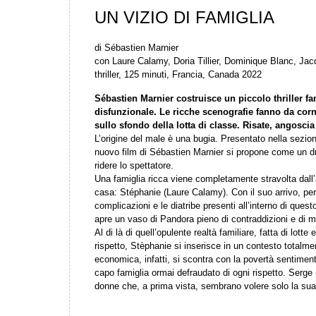
UN VIZIO DI FAMIGLIA
di Sébastien Marnier
con Laure Calamy, Doria Tillier, Dominique Blanc, J
thriller, 125 minuti, Francia, Canada 2022
Sébastien Marnier costruisce un piccolo thriller fa
disfunzionale. Le ricche scenografie fanno da corni
sullo sfondo della lotta di classe. Risate, angosci
L’origine del male è una bugia. Presentato nella sezion
nuovo film di Sébastien Marnier si propone come un d
ridere lo spettatore.
Una famiglia ricca viene completamente stravolta dall’arr
casa: Stéphanie (Laure Calamy). Con il suo arrivo, però
complicazioni e le diatribe presenti all’interno di ques
apre un vaso di Pandora pieno di contraddizioni e di 
Al di là di quell’opulente realtà familiare, fatta di lo
rispetto, Stèphanie si inserisce in un contesto totalm
economica, infatti, si scontra con la povertà sentimenta
capo famiglia ormai defraudato di ogni rispetto. Serg
donne che, a prima vista, sembrano volere solo la s