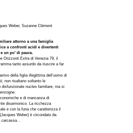
acques Weber, Suzanne Clément
miliare attorno a una famiglia
ce a confronti acidi e divertenti
a e un po’ di paura.
e Orizzonti Extra di Venezia 79, il
ramma tanto assurdo da riuscire a far
ivo della figlia illegittima dell’uomo di
, non risaltano soltanto le
to disfunzionale nucleo familiare, ma si
menzogne.
tte economiche e di mancanza di
ente disarmonico. La ricchezza
le e con la furia che caratterizza il
e (Jacques Weber) è circondato da
ua carcassa…