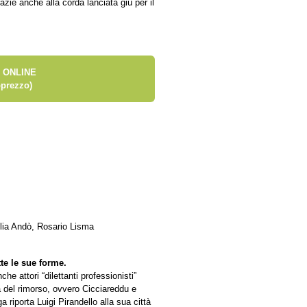
zie anche alla corda lanciata giù per il
 ONLINE
prezzo)
ulia Andò, Rosario Lisma
tte le sue forme.
e attori “dilettanti professionisti”
a del rimorso, ovvero Cicciareddu e
riporta Luigi Pirandello alla sua città