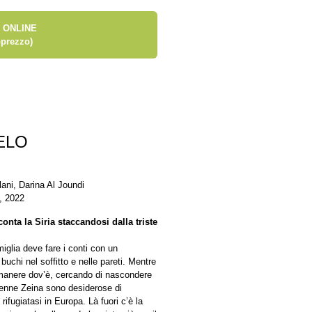
 ONLINE
prezzo)
ELO
ani, Darina Al Joundi
, 2022
onta la Siria staccandosi dalla triste
iglia deve fare i conti con un
chi nel soffitto e nelle pareti. Mentre
imanere dov’è, cercando di nascondere
icenne Zeina sono desiderose di
rifugiatasi in Europa. Là fuori c’è la