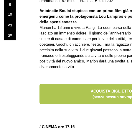
drammatico, 87 minuti, Francia, Belgio 2021
9
Antoinette Boulat stupisce con un primo film già m
16
emergenti come la protagonista Lou Lampros e por
della spensieratezza.
23
Marion ha 18 anni e vive a Parigi. La scomparsa della
lasciato un immenso dolore. Il giorno dell’anniversario
30
uscire di casa e di camminare per le vie della città, ten
coetanei. Giochi, chiacchiere, feste… ma la ragazza no
precipita nella sua vita. I due giovani passano la nott
francese e filosofeggiando sulla vita e sulle proprie pa
positività del nuovo amico, Marion darà una svolta al
diversamente la vita.
ACQUISTA BIGLIETTO
(senza nessun sovrap
/ CINEMA ore 17.15