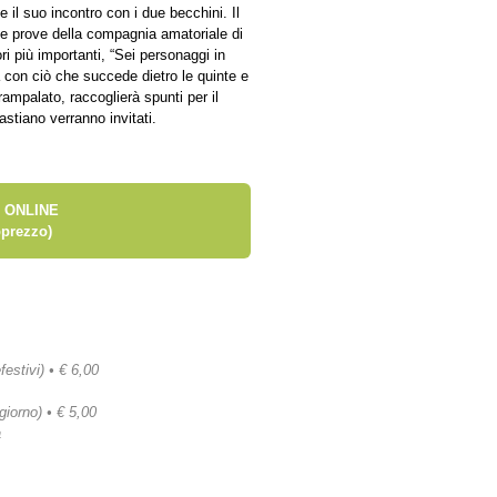
 il suo incontro con i due becchini. Il
le prove della compagnia amatoriale di
ri più importanti, “Sei personaggi in
 con ciò che succede dietro le quinte e
rampalato, raccoglierà spunti per il
stiano verranno invitati.
 ONLINE
prezzo)
festivi) • € 6,00
 giorno) • € 5,00
a