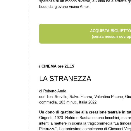
speranza di un mondo diverso, e Zeina ne è attratta gra
buco dal giovane vicino Amer.
ACQUISTA BIGLIETTO
(senza nessun sovrap
/
CINEMA ore 21.15
LA STRANEZZA
di Roberto Andò
con Toni Servillo, Salvo Ficarra, Valentino Picone, Gi
commedia, 103 minuti, Italia 2022
Un dono di gratitudine alla creazione teatrale in tu
Girgenti, 1920. Nofrio e Bastiano sono becchini, ma anch
intenti a mettere in scena la tragicommedia “La trince
Pietruzzu”. L’ottantesimo compleanno di Giovanni Verga 