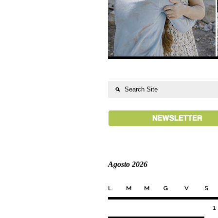
Agosto 2026
L
M
M
G
V
S
1