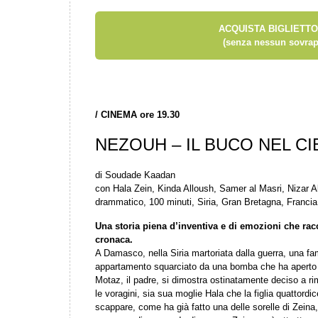
ACQUISTA BIGLIETTO
(senza nessun sovrap
/
CINEMA ore 19.30
NEZOUH – IL BUCO NEL CI
di Soudade Kaadan
con Hala Zein, Kinda Alloush, Samer al Masri, Nizar Al
drammatico, 100 minuti, Siria, Gran Bretagna, Francia
Una storia piena d’inventiva e di emozioni che racc
cronaca.
A Damasco, nella Siria martoriata dalla guerra, una fam
appartamento squarciato da una bomba che ha aperto bu
Motaz, il padre, si dimostra ostinatamente deciso a r
le voragini, sia sua moglie Hala che la figlia quattord
scappare, come ha già fatto una delle sorelle di Zeina, 