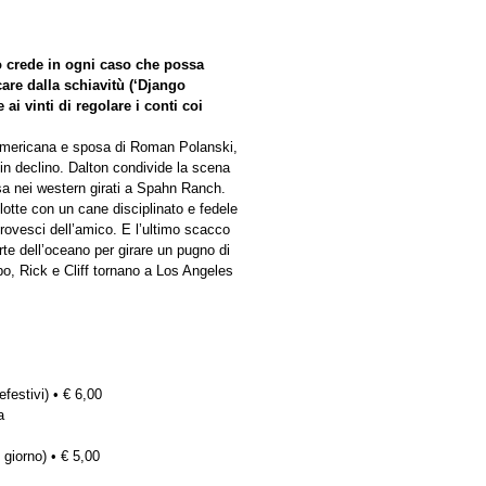
o crede in ogni caso che possa
care dalla schiavitù (‘Django
ai vinti di regolare i conti coi
 americana e sposa di Roman Polanski,
 in declino. Dalton condivide la scena
ssa nei western girati a Spahn Ranch.
ulotte con un cane disciplinato e fedele
rovesci dell’amico. E l’ultimo scacco
arte dell’oceano per girare un pugno di
po, Rick e Cliff tornano a Los Angeles
efestivi) • € 6,00
a
 giorno) • € 5,00