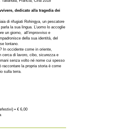
 Tailandia, Francia, Cina 2018
ivere, dedicato alla tragedia dei
iaia di rifugiati Rohingya, un pescatore
parla la sua lingua. L’uomo lo accoglie
re un giorno, all’improvviso e
adronisce della sua identità, del
ese lontano.
? In occidente come in oriente,
 cerca di lavoro, cibo, sicurezza e
i umani senza volto né nome cui spesso
uò raccontare la propria storia è come
 sulla terra.
efestivi) • € 6,00
a