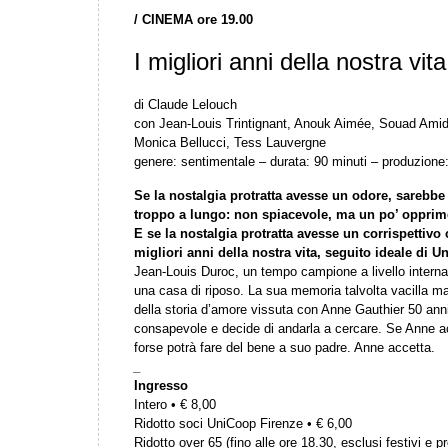
/
CINEMA ore 19.00
I migliori anni della nostra vita
di Claude Lelouch
con Jean-Louis Trintignant, Anouk Aimée, Souad Amido
Monica Bellucci, Tess Lauvergne
genere: sentimentale – durata: 90 minuti – produzione
Se la nostalgia protratta avesse un odore, sarebbe q
troppo a lungo: non spiacevole, ma un po’ opprimen
E se la nostalgia protratta avesse un corrispettivo 
migliori anni della nostra vita, seguito ideale di
Jean-Louis Duroc, un tempo campione a livello internaz
una casa di riposo. La sua memoria talvolta vacilla ma 
della storia d’amore vissuta con Anne Gauthier 50 anni 
consapevole e decide di andarla a cercare. Se Anne acc
forse potrà fare del bene a suo padre. Anne accetta.
_
Ingresso
Intero • € 8,00
Ridotto soci UniCoop Firenze • € 6,00
Ridotto over 65 (fino alle ore 18.30, esclusi festivi e pr