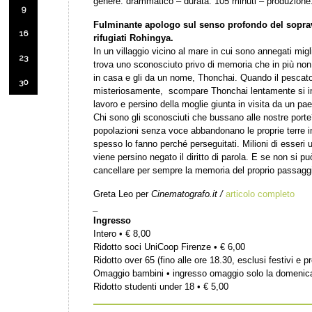
genere: drammatico – durata: 105 minuti – produzione:
9
Fulminante apologo sul senso profondo del sopravv
16
rifugiati Rohingya.
In un villaggio vicino al mare in cui sono annegati migl
23
trova uno sconosciuto privo di memoria che in più non 
in casa e gli da un nome, Thonchai. Quando il pescato
30
misteriosamente, scompare Thonchai lentamente si imp
lavoro e persino della moglie giunta in visita da un pa
Chi sono gli sconosciuti che bussano alle nostre porte
popolazioni senza voce abbandonano le proprie terre in
spesso lo fanno perché perseguitati. Milioni di esser
viene persino negato il diritto di parola. E se non si p
cancellare per sempre la memoria del proprio passaggio
Greta Leo per
Cinematografo.it /
articolo completo
_
Ingresso
Intero • € 8,00
Ridotto soci UniCoop Firenze • € 6,00
Ridotto over 65 (fino alle ore 18.30, esclusi festivi e pr
Omaggio bambini • ingresso omaggio solo la domenic
Ridotto studenti under 18 • € 5,00