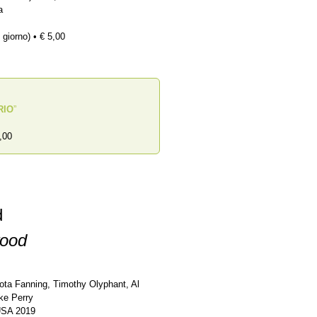
a
 giorno) • € 5,00
RIO
”
,00
d
wood
ota Fanning, Timothy Olyphant, Al
ke Perry
 USA 2019