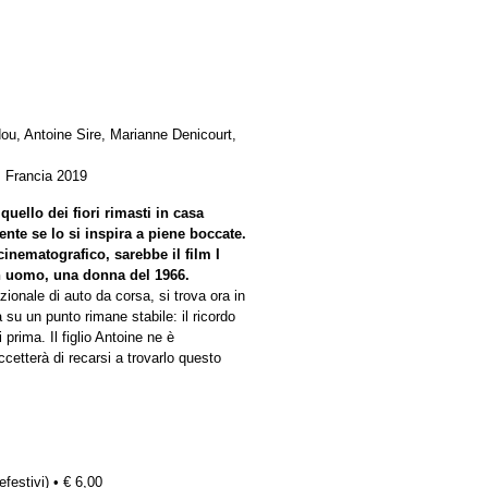
u, Antoine Sire, Marianne Denicourt,
: Francia 2019
uello dei fiori rimasti in casa
te se lo si inspira a piene boccate.
cinematografico, sarebbe il film I
 Un uomo, una donna del 1966.
ionale di auto da corsa, si trova ora in
su un punto rimane stabile: il ricordo
prima. Il figlio Antoine ne è
etterà di recarsi a trovarlo questo
efestivi) • € 6,00