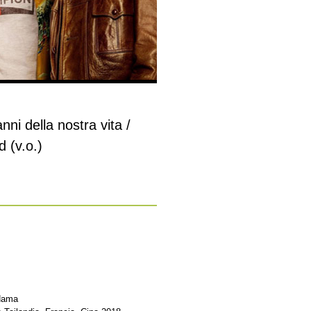
nni della nostra vita /
 (v.o.)
Hama