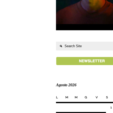
Agosto 2026
L
M
M
G
V
S
1