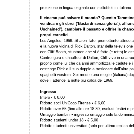
proiezione in lingua originale con sottotitoli in italiano
Il cinema può salvare il mondo? Quentin Tarantin
vendicare gli ebrei (‘Bastardi senza gloria’), affran
Unchained’), cambiare il passato e offrire la chance 
propri carnefici.
Los Angeles, 1969. Sharon Tate, promettente attrice
è la nuova vicina di Rick Dalton, star della televisione
con Cliff Booth, stuntman che si è fatto (e rotto) le o
Controfigura e chauffeur di Dalton, Cliff vive in una ro
proprio come lui che da anni ammortizza le cadute e i 
costringe Rick e il suo doppio a traslocare dall’altra p
spaghetti-western. Sei mesi e una moglie (italiana) do
dove li attende la notte più calda del 1969.
_
Ingresso
Intero • € 8,00
Ridotto soci UniCoop Firenze • € 6,00
Ridotto over 65 (fino alle ore 18.30, esclusi festivi e pr
Omaggio bambini • ingresso omaggio solo la domenic
Ridotto studenti under 18 • € 5,00
Ridotto studenti universitari (solo per ultima replica del