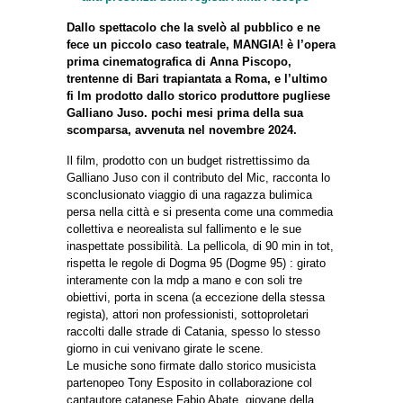
Dallo spettacolo che la svelò al pubblico e ne
fece un piccolo caso teatrale, MANGIA! è l’opera
prima cinematografica di Anna Piscopo,
trentenne di Bari trapiantata a Roma, e l’ultimo
fi lm prodotto dallo storico produttore pugliese
Galliano Juso. pochi mesi prima della sua
scomparsa, avvenuta nel novembre 2024.
Il film, prodotto con un budget ristrettissimo da
Galliano Juso con il contributo del Mic, racconta lo
sconclusionato viaggio di una ragazza bulimica
persa nella città e si presenta come una commedia
collettiva e neorealista sul fallimento e le sue
inaspettate possibilità. La pellicola, di 90 min in tot,
rispetta le regole di Dogma 95 (Dogme 95) : girato
interamente con la mdp a mano e con soli tre
obiettivi, porta in scena (a eccezione della stessa
regista), attori non professionisti, sottoproletari
raccolti dalle strade di Catania, spesso lo stesso
giorno in cui venivano girate le scene.
Le musiche sono firmate dallo storico musicista
partenopeo Tony Esposito in collaborazione col
cantautore catanese Fabio Abate, giovane della