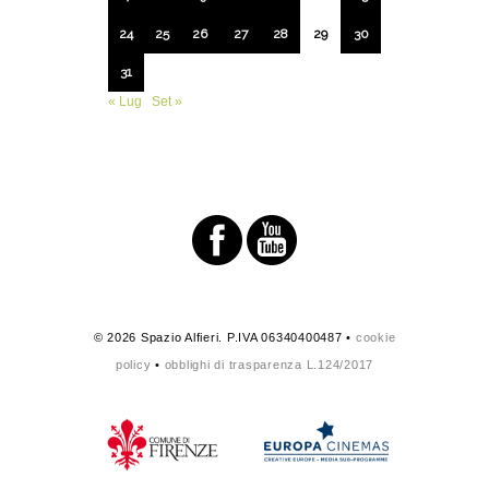
24
25
26
27
28
29
30
31
« Lug
Set »
© 2026 Spazio Alfieri. P.IVA 06340400487 •
cookie
policy
•
obblighi di trasparenza L.124/2017