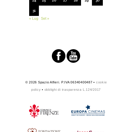
24
25
26
27
28
29
30
31
« Lug
Set »
© 2026 Spazio Alfieri. P.IVA 06340400487 •
cookie
policy
•
obblighi di trasparenza L.124/2017